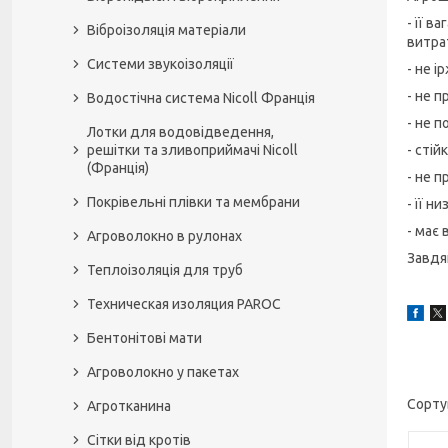
- її 
Віброізоляція матеріали
витра
Системи звукоізоляції
- не і
- не п
Водостічна система Nicoll Франція
- не 
Лотки для водовідведення,
решітки та зливоприймачі Nicoll
- сті
(Франція)
- не 
Покрівельні плівки та мембрани
- її н
- має 
Агроволокно в рулонах
Завдя
Теплоізоляція для труб
Техническая изоляция PAROC
Бентонітові мати
Агроволокно у пакетах
Агротканина
Сітки від кротів