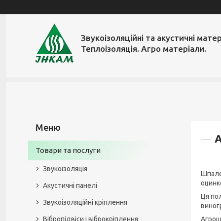
Звукоізоляційні та акустичні матер
Теплоізоляція. Агро матеріали.
А
Товари та послуги
Звукоізоляція
Шпале
оцинк
Акустичні панелі
Ця по
Звукоізоляційні кріплення
виногр
Вібропідвіси і віброкріплення
Агрош