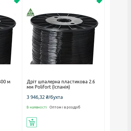
Новинка
Новинка
00 м
Дріт шпалерна пластикова 2.6
мм Polifort (Іспанія)
3 946,32 ₴/бухта
В наявності
Оптом і в роздріб
Купити