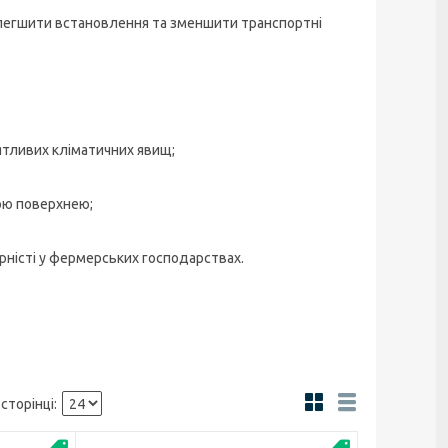
 полегшити встановлення та зменшити транспортні
ятливих кліматичних явищ;
чою поверхнею;
рністі у фермерських господарствах.