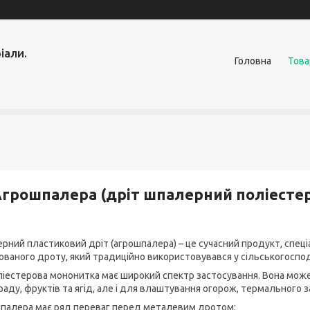
іали.
Головна
Това
грошпалера (дріт шпалерний поліесте
рний пластиковий дріт (агрошпалера) – це сучасний продукт, спец
ованого дроту, який традиційно використовувався у сільськогоспода
ліестерова мононитка має широкий спектр застосування. Вона може
аду, фруктів та ягід, але і для влаштування огорож, термального за
палера має ряд переваг перед металевим дротом: