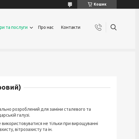
Кошик
ри та послуги
Про нас
Контакти
ровий)
іально розроблений для заміни сталевого та
рській галузі.
 використовуватися не тільки при вирощуванні
хисту, вітрозахисту та ін.