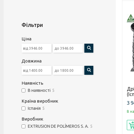
Фільтри
Ціна
Довжина
Наявність
Дрі
В наявності
5
(Іс
Країна виробник
3 9
Іспанія
5
В н
Виробник
EXTRUSION DE POLÍMEROS S. A.
5