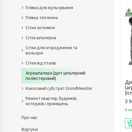
Плівка для мульчування
Плівка теплична
Сітки затіняючі
Сітка шпалерна
Сітки для огородження та
вольєрні
Сітки від птахів
Агрошпалера (дріт шпалерний
поліестеровий)
Дрі
(аг
Кокосовий субстрат GrondMeester
(Іс
Ремонт квартир, будинків,
3 9
котеджів і приміщень
В н
Про нас
Відгуки