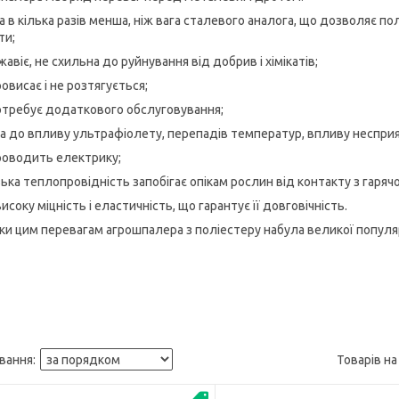
вага в кілька разів менша, ніж вага сталевого аналога, що дозволяє
ти;
ржавіє, не схильна до руйнування від добрив і хімікатів;
ровисає і не розтягується;
потребує додаткового обслуговування;
йка до впливу ультрафіолету, перепадів температур, впливу неспри
проводить електрику;
изька теплопровідність запобігає опікам рослин від контакту з гаря
високу міцність і еластичність, що гарантує її довговічність.
ки цим перевагам агрошпалера з поліестеру набула великої популя