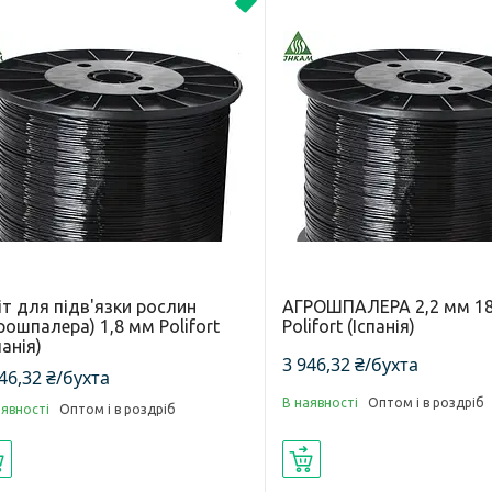
Новинка
т для підв'язки рослин
АГРОШПАЛЕРА 2,2 мм 18
рошпалера) 1,8 мм Polifort
Polifort (Іспанія)
панія)
3 946,32 ₴/бухта
46,32 ₴/бухта
В наявності
Оптом і в роздріб
аявності
Оптом і в роздріб
Купити
Купити