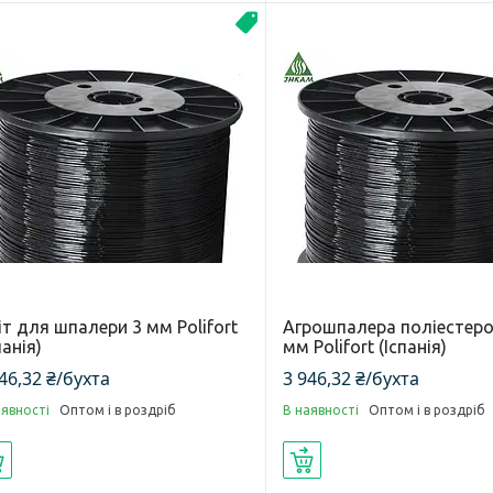
Новинка
т для шпалери 3 мм Polifort
Агрошпалера поліестеро
панія)
мм Polifort (Іспанія)
46,32 ₴/бухта
3 946,32 ₴/бухта
аявності
Оптом і в роздріб
В наявності
Оптом і в роздріб
Купити
Купити