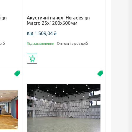
ign
Акустичні панелі Heradesign
Macro 25х1200х600мм
від 1 509,04 ₴
ріб
Під замовлення
Оптом і в роздріб
Купити
Акустика
Новинка