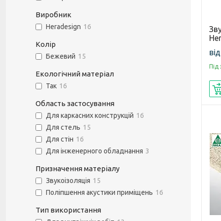
Виробник
Heradesign
16
Зв
He
Колір
від
Бежевий
15
Під
Екологічний матеріал
Так
16
Область застосування
Для каркасних конструкцій
16
Для стель
15
Для стін
16
Для інженерного обладнання
3
Призначення матеріалу
Звукоізоляція
15
Поліпшення акустики приміщень
16
Тип використання