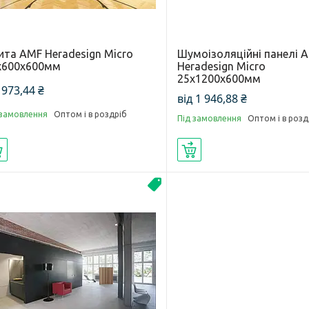
ита AMF Heradesign Micro
Шумоізоляційні панелі 
х600х600мм
Heradesign Micro
25х1200х600мм
 973,44 ₴
від 1 946,88 ₴
 замовлення
Оптом і в роздріб
Під замовлення
Оптом і в розд
Купити
Купити
Новинка