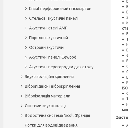
Knauf перфорований гіпсокартон
Стельові акустичні панелі
Акустичні стелі AMF
ста
Поролон акустичний
Острови акустичні
Акустичні панелі Cewood
Акустичні перегородки для столу
Звукоізоляційні кріплення
Вібропідвіси і віброкріплення
ISO
Віброізоляція матеріали
Системи звукоізоляції
мо
Водостічна система Nicoll Франція
Засто
Лотки для водовідведення,