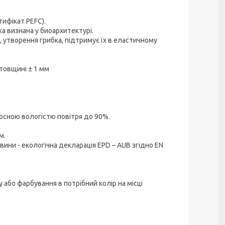
ифікат PEFC).
ка визнана у биоархитектурі.
, утворення грибка, підтримує їх в еластичному
товщині ± 1 мм
носною вологістю повітря до 90%.
м.
ини - екологічна декларація EPD – AUB згідно EN
або фарбування в потрібний колір на місці