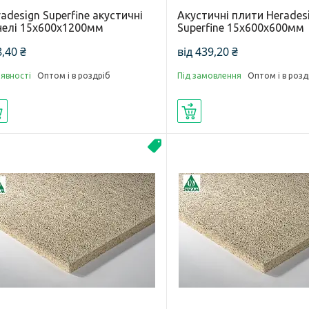
adesign Superfine акустичні
Акустичні плити Herades
нелі 15х600х1200мм
Superfine 15х600х600мм
,40 ₴
від 439,20 ₴
аявності
Оптом і в роздріб
Під замовлення
Оптом і в розд
Купити
Купити
Акустика