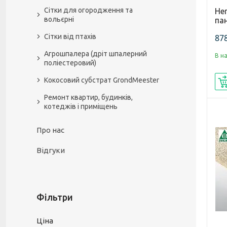
Сітки для огородження та
Her
вольєрні
па
878
Сітки від птахів
Агрошпалера (дріт шпалерний
В н
поліестеровий)
Кокосовий субстрат GrondMeester
Ремонт квартир, будинків,
котеджів і приміщень
Про нас
Відгуки
Фільтри
Ціна