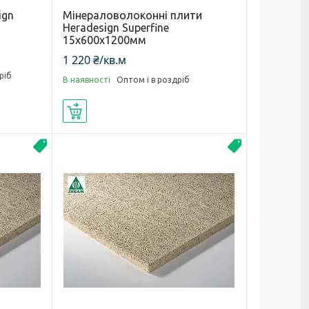
ign
Мінераловолоконні плити
Heradesign Superfine
15х600х1200мм
1 220 ₴/кв.м
ріб
В наявності
Оптом і в роздріб
Купити
Heradesign
Акустика