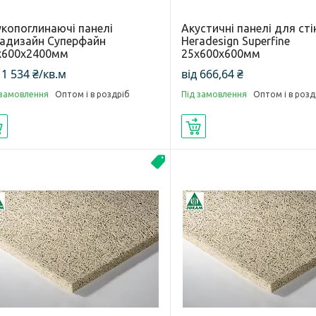
укопоглинаючі панелі
Акустичні панелі для сті
радизайн Суперфайн
Heradesign Superfine
х600х2400мм
25х600х600мм
 1 534 ₴/кв.м
від 666,64 ₴
 замовлення
Оптом і в роздріб
Під замовлення
Оптом і в розд
Купити
Купити
Топ продаж