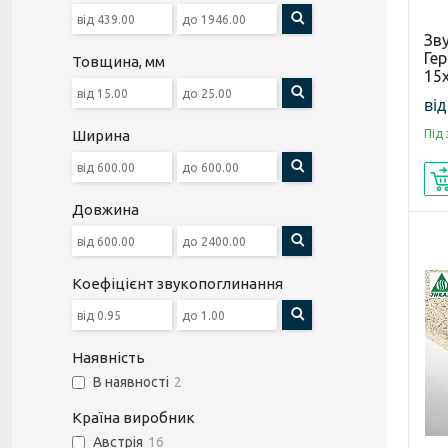
Зв
Ге
Товщина, мм
15
від
Ширина
Під
Довжина
Коефіцієнт звукопоглинання
Наявність
В наявності
2
Країна виробник
Австрія
16