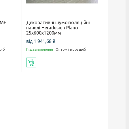
AMF
Декоративні шумоізоляційні
панелі Heradesign Plano
25х600х1200мм
від 1 941,68 ₴
ріб
Під замовлення
Оптом і в роздріб
Купити