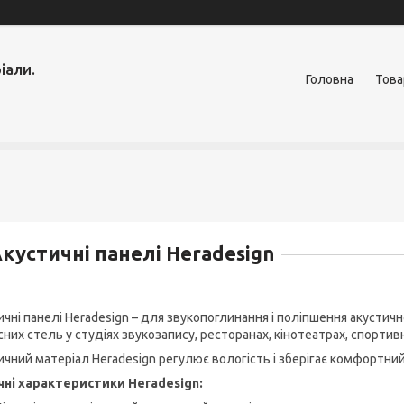
іали.
Головна
Това
кустичні панелі Heradesign
ичні панелі Heradesign – для звукопоглинання і поліпшення акусти
існих стель у студіях звукозапису, ресторанах, кінотеатрах, спорти
ичний матеріал Heradesign регулює вологість і зберігає комфортний
чні характеристики Heradesign: