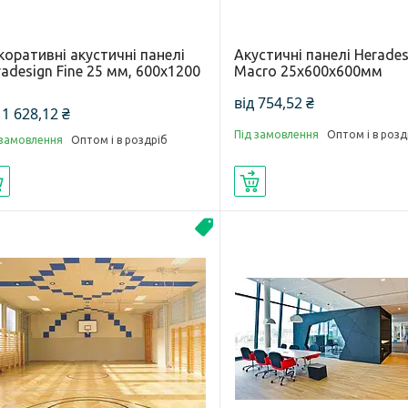
оративні акустичні панелі
Акустичні панелі Herades
adesign Fine 25 мм, 600х1200
Macro 25х600х600мм
від 754,52 ₴
 1 628,12 ₴
Під замовлення
Оптом і в розд
 замовлення
Оптом і в роздріб
Купити
Купити
Акустика