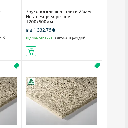
н
Звукопоглинаючі плити 25мм
Heradesign Superfine
1200х600мм
від 1 332,76 ₴
ріб
Під замовлення
Оптом і в роздріб
Купити
Акустика
Акустика