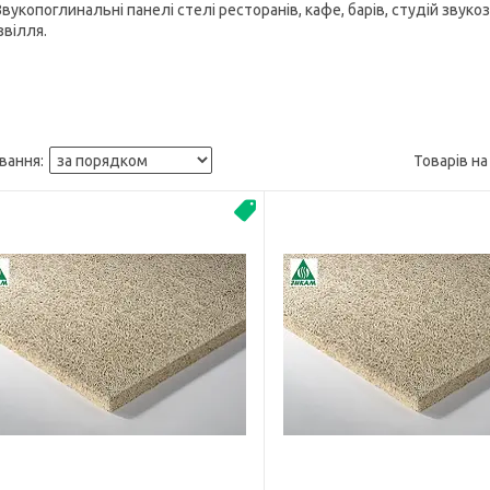
Звукопоглинальні панелі стелі
ресторанів, кафе, барів, студій звуко
звілля.
Топ продаж