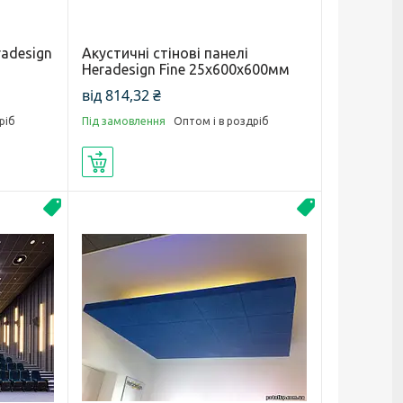
radesign
Акустичні стінові панелі
Heradesign Fine 25х600х600мм
від 814,32 ₴
ріб
Під замовлення
Оптом і в роздріб
Купити
Акустика
Акустика