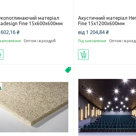
укопоглинаючий матеріал
Акустичний матеріал He
radesign Fine 15х600х600мм
Fine 15х1200х600мм
 602,16 ₴
від 1 204,84 ₴
 замовлення
Оптом і в роздріб
Під замовлення
Оптом і в розд
Купити
Купити
Акустика