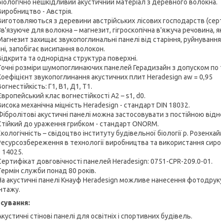
Біологічно нешкідливий акустичний матеріал з деревного волокна.
Виробництво - Австрія.
Виготовляються з деревини австрійських лісових господарств (серт
Зв'язуюче для волокна – магнезит, гігроскопічна в'яжуча речовина, я
Магнезит захищає звукопоглинальні панелі від старіння, руйнування
ні, запобігає висипання волокон.
Відкрита та однорідна структура поверхні.
Точні розміри шумопоглинаючих панелей Герадизайн з допуском по 
Коефіцієнт звукопоглинання акустичних плит Heradesign aw = 0,95
Вогнестійкість: Г1, В1, Д1, Т1.
Європейський клас вогнестійкості А2 – s1, d0.
Висока механічна міцність Heradesign - стандарт DIN 18032.
Фібролітові акустичні панелі можна застосовувати з постійною від
Стійкий до ураження грибком - стандарт ONORM.
Екологічність – свідоцтво інституту будівельної біології р. Розенхай
Ресурсозбереження в технології виробництва та використання сиров
 14025.
Сертифікат довговічності панелей Heradesign: 0751-CPR-209.0-01.
Термін служби понад 80 років.
На акустичні панелі Кнауф Heradesign можливе нанесення фотодруку 
нтажу.
сування:
Акустичні стінові панелі для освітніх і спортивних будівель.