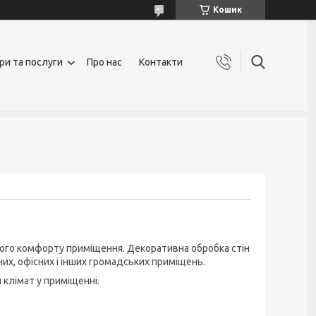
Кошик
ри та послуги
Про нас
Контакти
чного комфорту приміщення. Декоративна обробка стін
вних, офісних і інших громадських приміщень.
 клімат у приміщенні.