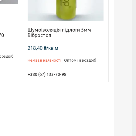
Шумоізоляція підлоги 5мм
70
Вібростоп
218,40 ₴/кв.м
 роздріб
Немає в наявності
Оптом і в роздріб
+380 (67) 133-70-98