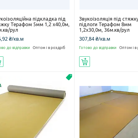
укоізоляційна підкладка під
Звукоізоляція під стяжк
яжку Терафом 5мм 1,2 х40,0м,
підлоги Терафом 8мм
м.кв/рул
1,2х30,0м, 36м.кв/рул
,92 ₴/кв.м
307,84 ₴/кв.м
ово до відправки
Оптом і в роздріб
Готово до відправки
Оптом і в
Купити
Купити
Новинка