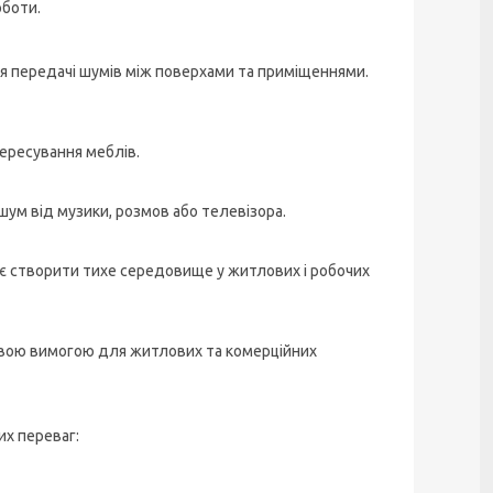
оботи.
ня передачі шумів між поверхами та приміщеннями.
пересування меблів.
ум від музики, розмов або телевізора.
ляє створити тихе середовище у житлових і робочих
зковою вимогою для житлових та комерційних
их переваг: