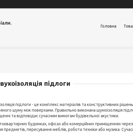
іали.
Головна
Това
вукоізоляція підлоги
ізоляція підлоги - це комплекс матеріалів та конструктивних ріше
ряного шуму між поверхами. Правильно виконана шумоізоляція підл
щенні та відповідає сучасним вимогам будівельної акустики.
атоквартирних будинках, офісах або комерційних приміщеннях через
ня предметів, пересування меблів, робота техніки або музика. Суча