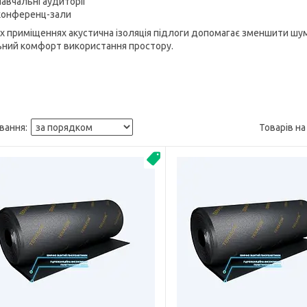
навчальні аудиторії
конференц-зали
их приміщеннях акустична ізоляція підлоги допомагає зменшити шу
ьний комфорт використання простору.
Звукоизоляция