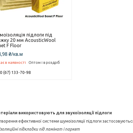
моізоляція підлоги під
яжку 20 мм AcousticWool
et F Floor
,98 ₴/кв.м
ає в наявності
Оптом і в роздріб
0 (67) 133-70-98
атеріали використовують для звукоізоляції підлоги
творення ефективної системи шумоізоляції підлоги застосовуються 
золяційні підкладки під ламінат і паркет