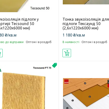
коізоляція підлоги у
Тонка звукоізоляція дл
артирі Tecsound 50
підлоги Тексаунд 50
,6х1220х6000 мм)
(2,6х1220х6000 мм)
80 ₴/кв.м
1 180 ₴/кв.м
ово до відправки
Оптом і в роздріб
В наявності
Оптом і в роздріб
Купити
Купити
Новинка