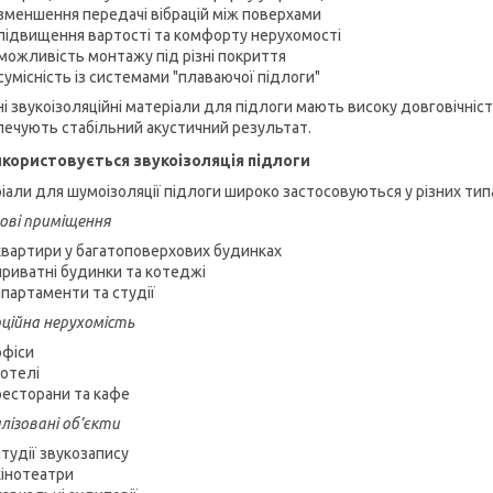
зменшення передачі вібрацій між поверхами
підвищення вартості та комфорту нерухомості
можливість монтажу під різні покриття
сумісність із системами "плаваючої підлоги"
ні звукоізоляційні матеріали для підлоги мають високу довговічніст
печують стабільний акустичний результат.
користовується звукоізоляція підлоги
іали для шумоізоляції підлоги широко застосовуються у різних тип
ві приміщення
квартири у багатоповерхових будинках
приватні будинки та котеджі
апартаменти та студії
ційна нерухомість
офіси
готелі
ресторани та кафе
лізовані об’єкти
студії звукозапису
кінотеатри