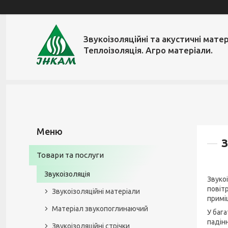
Звукоізоляційні та акустичні матер
Теплоізоляція. Агро матеріали.
З
Товари та послуги
Звукоізоляція
Звуко
повіт
Звукоізоляційні матеріали
примі
Матеріал звукопоглинаючий
У баг
падін
Звукоізоляційні стрічки