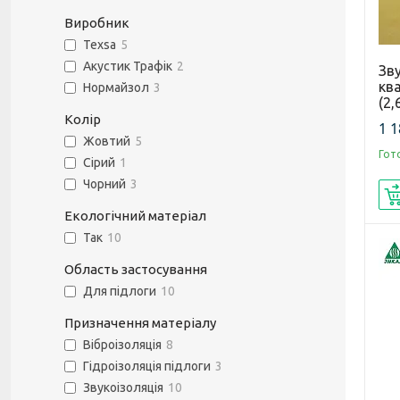
Виробник
Texsa
5
Акустик Трафік
2
Зву
кв
Нормайзол
3
(2
Колір
1 1
Жовтий
5
Гот
Сірий
1
Чорний
3
Екологічний матеріал
Так
10
Область застосування
Для підлоги
10
Призначення матеріалу
Віброізоляція
8
Гідроізоляція підлоги
3
Звукоізоляція
10