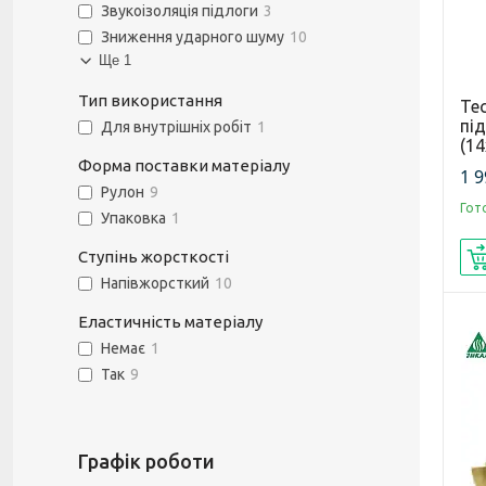
Звукоізоляція підлоги
3
Зниження ударного шуму
10
Ще 1
Тип використання
Tec
пі
Для внутрішніх робіт
1
(1
Форма поставки матеріалу
1 9
Рулон
9
Гот
Упаковка
1
Ступінь жорсткості
Напівжорсткий
10
Еластичність матеріалу
Немає
1
Так
9
Графік роботи