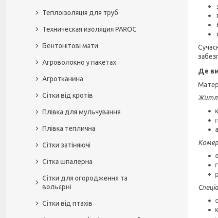
Теплоізоляція для труб
Техническая изоляция PAROC
Бентонітові мати
Сучас
забез
Агроволокно у пакетах
Де ви
Агротканина
Матер
Сітки від кротів
Житло
Плівка для мульчування
Плівка теплична
Комер
Сітки затіняючі
Сітка шпалерна
Сітки для огородження та
вольєрні
Спеціа
Сітки від птахів