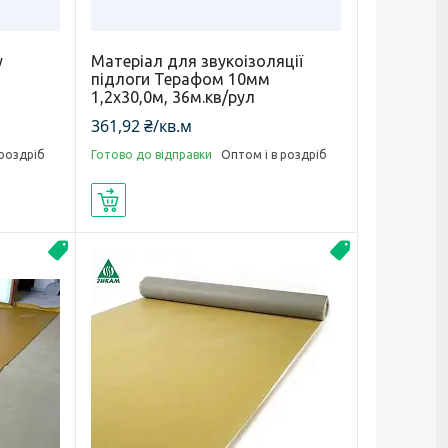
у
Матеріал для звукоізоляції
підлоги Терафом 10мм
1,2х30,0м, 36м.кв/рул
361,92 ₴/кв.м
 роздріб
Готово до відправки
Оптом і в роздріб
Купити
Tecsound
Новинка