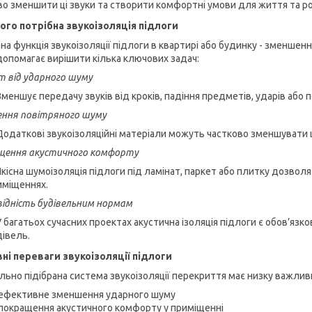
во зменшити ці звуки та створити комфортні умови для життя та р
ого потрібна звукоізоляція підлоги
на функція звукоізоляції підлоги в квартирі або будинку - зменшен
допомагає вирішити кілька ключових задач:
т від ударного шуму
Зменшує передачу звуків від кроків, падіння предметів, ударів або 
ння повітряного шуму
Додаткові звукоізоляційні матеріали можуть частково зменшувати ш
щення акустичного комфорту
Якісна шумоізоляція підлоги під ламінат, паркет або плитку дозво
иміщеннях.
відність будівельним нормам
У багатьох сучасних проектах акустична ізоляція підлоги є обов’я
дівель.
ні переваги звукоізоляції підлоги
льно підібрана система звукоізоляції перекриття має низку важлив
ефективне зменшення ударного шуму
покращення акустичного комфорту у приміщенні