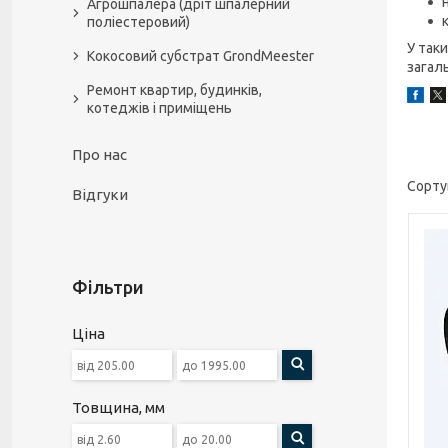
Агрошпалера (дріт шпалерний
поліестеровий)
У так
Кокосовий субстрат GrondMeester
загал
Ремонт квартир, будинків,
котеджів і приміщень
Про нас
Відгуки
Фільтри
Ціна
Товщина, мм