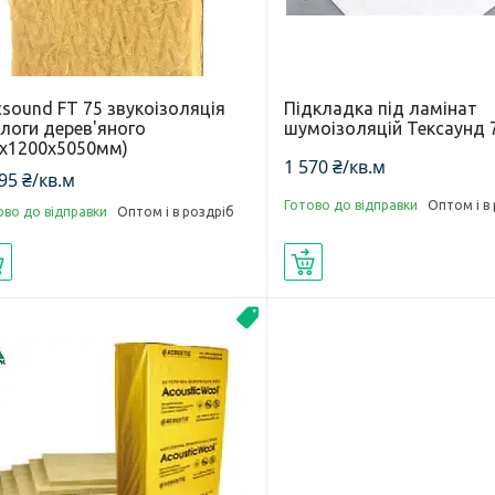
sound FT 75 звукоізоляція
Підкладка під ламінат
длоги дерев'яного
шумоізоляцій Тексаунд 
4х1200х5050мм)
1 570 ₴/кв.м
95 ₴/кв.м
Готово до відправки
Оптом і в
ово до відправки
Оптом і в роздріб
Купити
Купити
Топ продаж