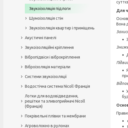
суттє
Звукоізоляція підлоги
Для ч
Шумоізоляція стін
Основ
Вона 
Звукоізоляція квартир і приміщень
Захис
Акустичні панелі
Зниже
Звукоізоляційні кріплення
Вібропідвіси і віброкріплення
Підви
Віброізоляція матеріали
пр
Системи звукоізоляції
Відпо
Водостічна система Nicoll Франція
Лотки для водовідведення,
бу
решітки та зливоприймачі Nicoll
Основ
(Франція)
Прави
Покрівельні плівки та мембрани
Агроволокно в рулонах