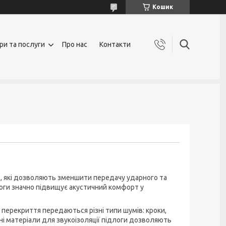
Кошик
ри та послуги
Про нас
Контакти
нь, які дозволяють зменшити передачу ударного та
оги значно підвищує акустичний комфорт у
 перекриття передаються різні типи шумів: кроки,
сні матеріали для звукоізоляції підлоги дозволяють