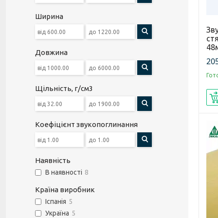
Ширина
Зв
ст
48
Довжина
205
Гот
Щільність, г/см3
Коефіцієнт звукопоглинання
Наявність
В наявності
8
Країна виробник
Іспанія
5
Україна
5