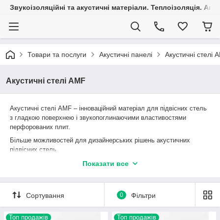
Звукоізоляційні та акустичні матеріали. Теплоізоляція. Агр
Товари та послуги
Акустичні панелі
Акустичні стелі 
Акустичні стелі AMF
Акустичні стелі AMF – інноваційний матеріал для підвісних стель
з гладкою поверхнею і звукопоглинаючими властивостями
перфорованих плит.
Більше можливостей для дизайнерських рішень акустичних
підвісних стель.
Високі протипожежні та світловідбиваючі характеристики.
Показати все
Підходять для приміщень з підвищеною вологістю.
Акустичні стелі AMF створюють комфортну акустичну середу.
Сортування
0
Фільтри
Топ продажів
Топ продажів