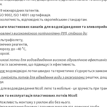
н.
89 міжнародних патентів.
ISO 9002, ISO 14001 сертифікація.
Екологічність, відповідність європейським стандартам.
аги пластикових каналів
для водовідведення
та
зливоприйм
влені з високоякісного поліпропілену (ПП), стійкого до:
ультрафіолету,
хімічних реагентів,
морозу до –40 °C,
орозії.
икові лотки для водовідведення високою гідравлічною ефективні
гає їх засміченню, що підвищує їх ефективність.
аж:
водовідвідні лотки швидко та герметично з’єднуються замком 
 сумісність лотків для відведення води з аксесуарами:
решітки, дощ
ди.
для водовідведення Nicoll легкі та мобільні - це зручність при тра
ж та експлуатація
пластикових
л
отк
ів
Nicoll
Можливість монтажу з ухилом або без нього.
Легке вирізання бокових і торцевих виходів під дренажні труби.