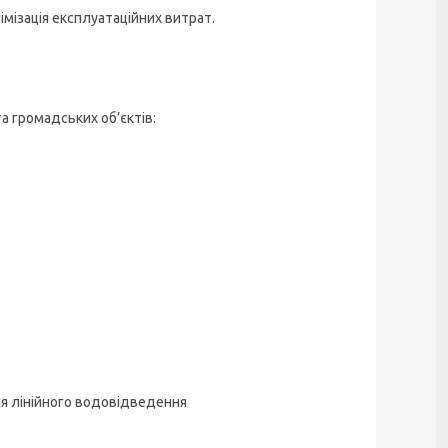
мізація експлуатаційних витрат.
а громадських об’єктів:
ля лінійного водовідведення