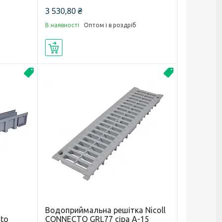
3 530,80 ₴
В наявності
Оптом і в роздріб
Купити
Новинка
Новинка
Водоприймальна решітка Nicoll
cto
CONNECTO GRL77 сіра А-15