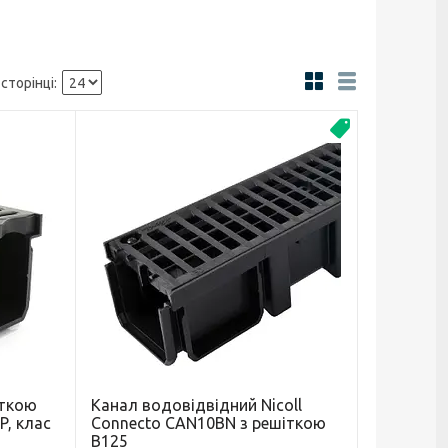
Новинка
іткою
Канал водовідвідний Nicoll
P, клас
Connecto CAN10BN з решіткою
B125