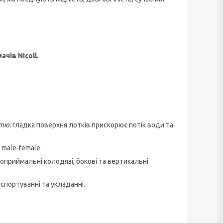
ачі
в
Nicoll
.
стю:
гладка поверхня лотків прискорює потік води та
male-female.
оприймальні колодязі, бокові та вертикальні
нспортуванні та укладанні.