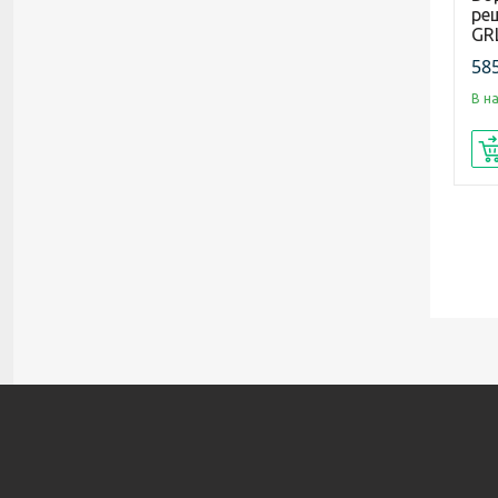
ре
GR
585
В н