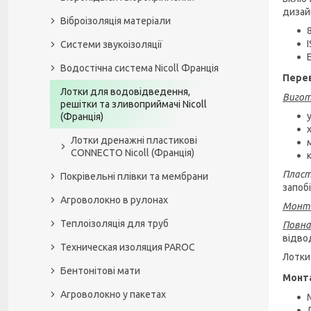
дизай
Віброізоляція матеріали
Системи звукоізоляції
Водостічна система Nicoll Франція
Перев
Лотки для водовідведення,
Вигото
решітки та зливоприймачі Nicoll
(Франція)
Лотки дренажні пластикові
CONNECTO Nicoll (Франція)
к
Пласт
Покрівельні плівки та мембрани
запобі
Агроволокно в рулонах
Монт
Теплоізоляція для труб
Повна
відво
Техническая изоляция PAROC
Лотки 
Бентонітові мати
Монта
Агроволокно у пакетах