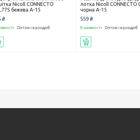
шітка Nicoll CONNECTO
лотка Nicoll CONNECTO 
L77S бежева А-15
чорна А-15
 ₴
559 ₴
аявності
Оптом і в роздріб
В наявності
Оптом і в роздріб
Купити
Купити