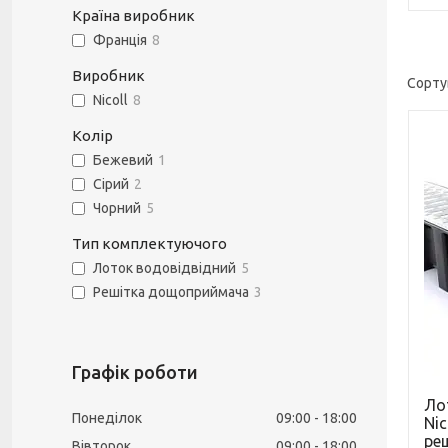
Країна виробник
Франція
8
Виробник
Nicoll
8
Колір
Бежевий
1
Сірий
2
Чорний
5
Тип комплектуючого
Лоток водовідвідний
5
Решітка дощоприймача
3
Графік роботи
Ло
Понеділок
09:00
18:00
Nic
ре
Вівторок
09:00
18:00