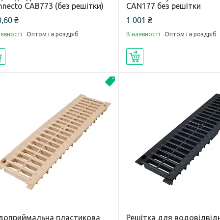
necto CAB773 (без решітки)
CAN177 без решітки
,60 ₴
1 001 ₴
аявності
Оптом і в роздріб
В наявності
Оптом і в роздріб
Купити
Купити
Новинка
доприймальна пластикова
Решітка для водовідвід