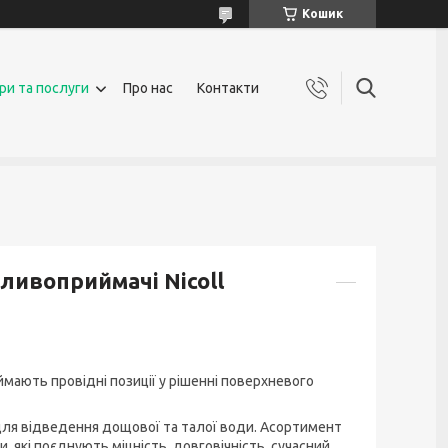
Кошик
ри та послуги
Про нас
Контакти
ливоприймачі Nicoll
мають провідні позиції у рішенні поверхневого
я для відведення дощової та талої води. Асортимент
 які поєднують міцність, довговічність, сучасний