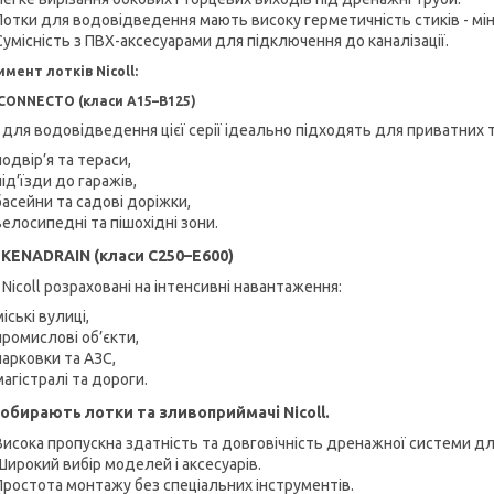
Лотки для водовідведення мають високу герметичність стиків - міні
Сумісність з ПВХ-аксесуарами для підключення до каналізації.
имент лотків
Nicoll:
 CONNECTO (класи A15–B125)
 для водовідведення цієї серії ідеально підходять для приватних т
подвір’я та тераси,
під’їзди до гаражів,
басейни та садові доріжки,
велосипедні та пішохідні зони.
 KENADRAIN (класи C250–E600)
Nicoll розраховані на інтенсивні навантаження:
міські вулиці,
промислові об’єкти,
парковки та АЗС,
магістралі та дороги.
обирають л
отки
та
зливоприймачі
Nicoll
.
Висока пропускна здатність та довговічність дренажної системи д
Широкий вибір моделей і аксесуарів.
Простота монтажу без спеціальних інструментів.