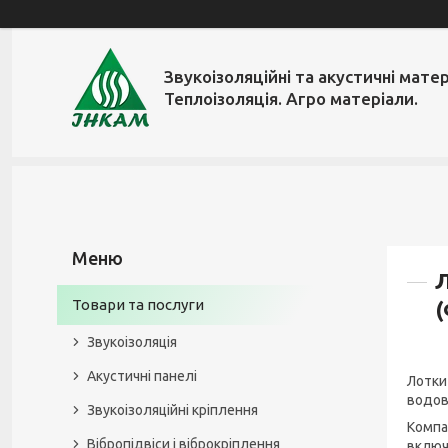
Звукоізоляційні та акустичні матер
Теплоізоляція. Агро матеріали.
Л
Товари та послуги
(
Звукоізоляція
Акустичні панелі
Лотки
водов
Звукоізоляційні кріплення
Компа
Вібропідвіси і віброкріплення
включ