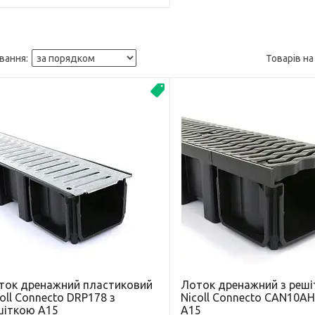
Новинка
ток дренажний пластиковий
Лоток дренажний з реш
oll Connecto DRP178 з
Nicoll Connecto CAN10AH
шіткою A15
A15