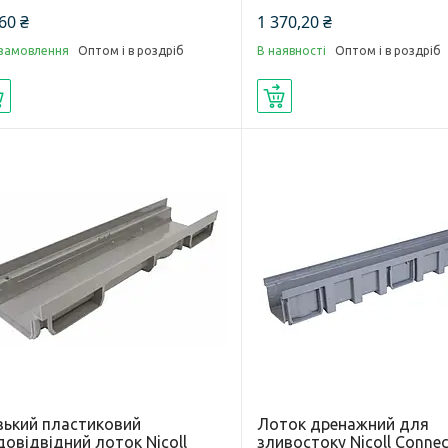
60 ₴
1 370,20 ₴
 замовлення
Оптом і в роздріб
В наявності
Оптом і в роздріб
Купити
Купити
зький пластиковий
Лоток дренажний для
овідвідний лоток Nicoll
зливостоку Nicoll Conne