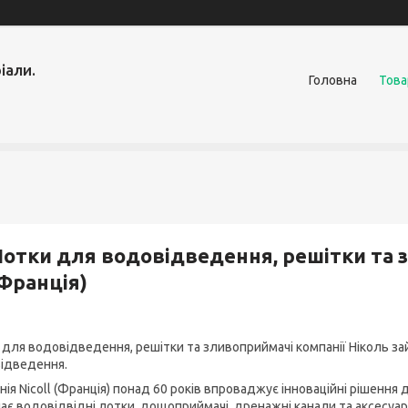
іали.
Головна
Това
отки для водовідведення, решітки та з
Франція)
 для водовідведення, решітки та зливоприймачі компанії Ніколь зай
ідведення.
нія Nicoll (Франція) понад 60 років впроваджує інноваційні рішенн
ає водовідвідні лотки, дощоприймачі, дренажні канали та аксесуари,