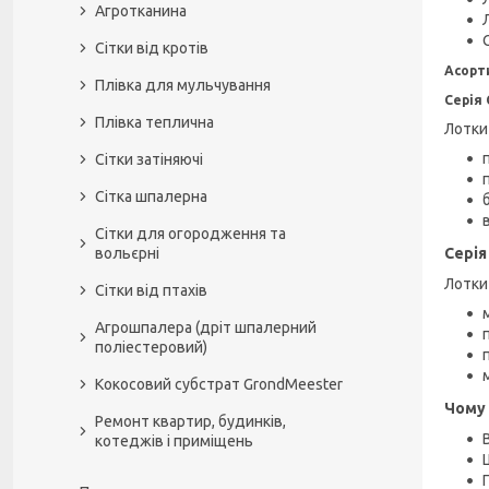
Агротканина
Сітки від кротів
Асорт
Плівка для мульчування
Серія
Плівка теплична
Лотки
Сітки затіняючі
Сітка шпалерна
Сітки для огородження та
вольєрні
Серія
Лотки 
Сітки від птахів
Агрошпалера (дріт шпалерний
поліестеровий)
Кокосовий субстрат GrondMeester
Чому
Ремонт квартир, будинків,
котеджів і приміщень