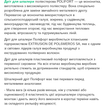
Дріт для шпалери
поліестерова POLIFORT — це мононитка,
виготовлена з високоміцного поліестеру. Вона спеціально
розроблена для заміни звичайного металевого дроту.
Перевагою ця мононитка використовується в
сільськогосподарській галузі, зокрема, у садівництві,
виноградарстві, овочеводстві, під час будівництва теплиць,
для створення огорожі, під час використання теплових
екранів, вітрозахисту та підтримувальних ліній.
Дріт для шпалери Поліфорт виробляється іспанським
підприємством EXTRUSION DE POLßMEROS SA, яке є одним
зі світових лідерів галузі виробництва продукції з
екструдованих полімерних волокон.
Дріт для шпалерів пластиковий поліфорт виготовляється з
первинної сировини. На всіх етапах виробництва виробник
ретельно стежить за дотриманням стандартів, щоб отримати
високоякісну продукцію.
Шпалерний дріт Поліфорт має такі переваги перед
металевими аналогами:
- Мала вага (в кілька разів менша, ніж у сталевої або
оцинкованої) й еластичність цієї агрошпалери спрощують
монтаж і дають змогу його виконати в коротші терміни навіть
за складного рельєфу місцевості;