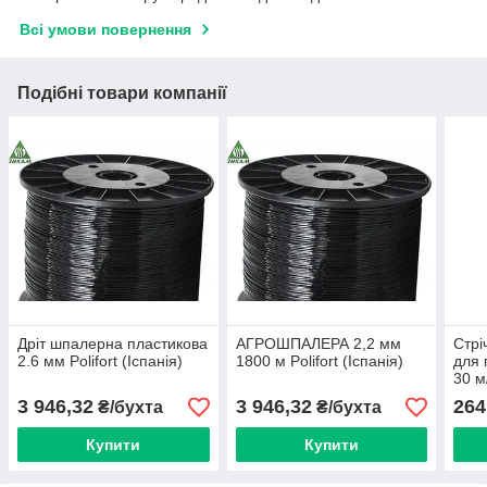
Всі умови повернення
Подібні товари компанії
Дріт шпалерна пластикова
АГРОШПАЛЕРА 2,2 мм
Стрі
2.6 мм Polifort (Іспанія)
1800 м Polifort (Іспанія)
для 
30 м
3 946,32
3 946,32
264
₴/бухта
₴/бухта
Купити
Купити