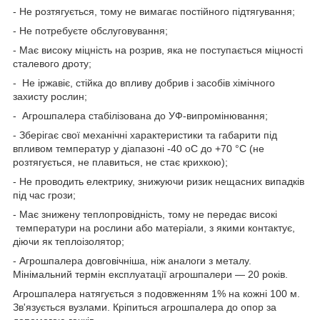
- Не розтягується, тому не вимагає постійного підтягування;
- Не потребуєте обслуговування;
- Має високу міцність на розрив, яка не поступається міцності
сталевого дроту;
- Не іржавіє, стійка до впливу добрив і засобів хімічного
захисту рослин;
- Агрошпалера стабілізована до УФ-випромінювання;
- Зберігає свої механічні характеристики та габарити під
впливом температур у діапазоні -40 oC до +70 °C (не
розтягується, не плавиться, не стає крихкою);
- Не проводить електрику, знижуючи ризик нещасних випадків
під час грози;
- Має знижену теплопровідність, тому не передає високі
температури на рослини або матеріали, з якими контактує,
діючи як теплоізолятор;
- Агрошпалера довговічніша, ніж аналоги з металу.
Мінімальний термін експлуатації агрошпалери — 20 років.
Агрошпалера натягується з подовженням 1% на кожні 100 м.
Зв'язується вузлами. Кріпиться агрошпалера до опор за