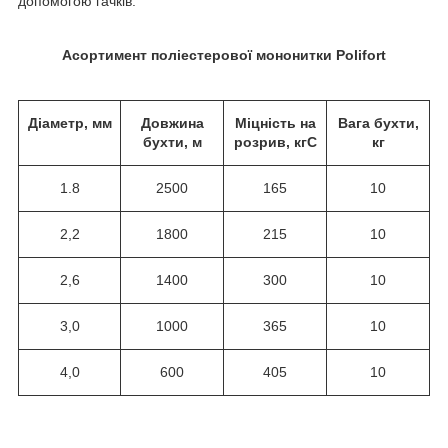
допомогою гачків.
Асортимент поліестерової мононитки
Polifort
Діаметр, мм
Довжина
Міцність на
Вага бухти,
бухти, м
розрив, кгС
кг
1.8
2500
165
10
2,2
1800
215
10
2,6
1400
300
10
3,0
1000
365
10
4,0
600
405
10