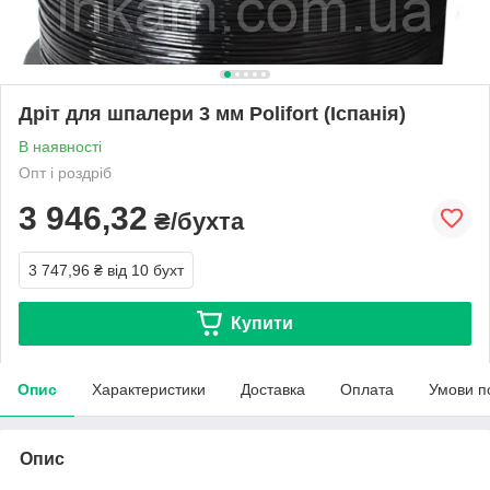
Дріт для шпалери 3 мм Polifort (Іспанія)
В наявності
Опт і роздріб
3 946,32
₴/бухта
3 747,96 ₴
від 10 бухт
Купити
Опис
Характеристики
Доставка
Оплата
Умови п
Опис