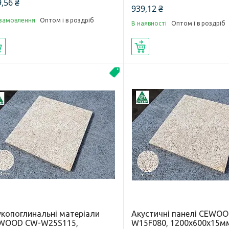
,56 ₴
939,12 ₴
 замовлення
Оптом і в роздріб
В наявності
Оптом і в роздріб
Купити
Купити
Новинка
укопоглинальні матеріали
Акустичні панелі CEWO
WOOD CW-W25S115,
W15F080, 1200х600х15м