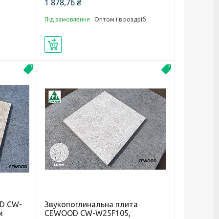
1 878,76 ₴
Під замовлення
Оптом і в роздріб
Купити
Новинка
Новинка
OD CW-
Звукопоглинальна плита
м
CEWOOD CW-W25F105,