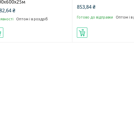
00х600х25м
853,84 ₴
82,64 ₴
Готово до відправки
Оптом і в
аявності
Оптом і в роздріб
Купити
Купити