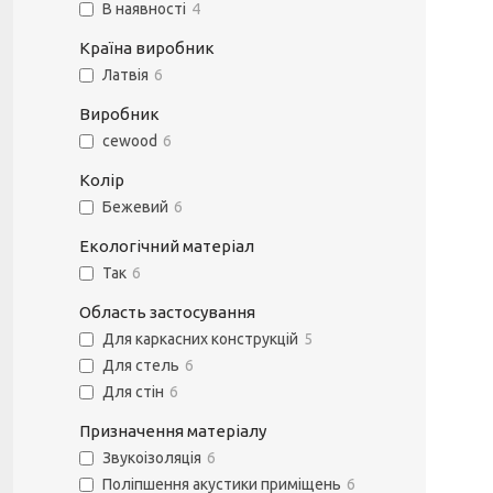
В наявності
4
Країна виробник
Латвія
6
Виробник
cewood
6
Колір
Бежевий
6
Екологічний матеріал
Так
6
Область застосування
Для каркасних конструкцій
5
Для стель
6
Для стін
6
Призначення матеріалу
Звукоізоляція
6
Поліпшення акустики приміщень
6