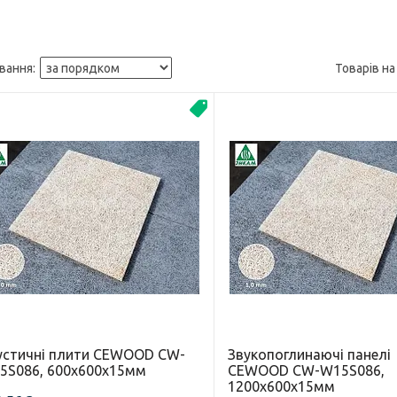
Новинка
устичні плити CEWOOD CW-
Звукопоглинаючі панелі
5S086, 600х600х15мм
CEWOOD CW-W15S086,
1200х600х15мм