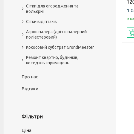
12
Сітки для огородження та
1 0
вольєрні
В н
Сітки від птахів
Агрошпалера (дріт шпалерний
поліестеровий)
Кокосовий субстрат GrondMeester
Ремонт квартир, будинків,
котеджів і приміщень
Про нас
Відгуки
Фільтри
Ціна