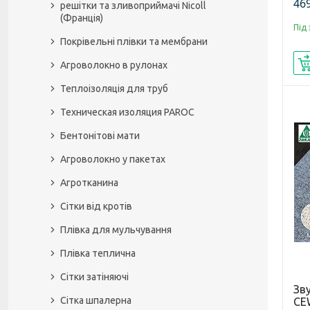
469
решітки та зливоприймачі Nicoll
(Франція)
Під
Покрівельні плівки та мембрани
Агроволокно в рулонах
Теплоізоляція для труб
Техническая изоляция PAROC
Бентонітові мати
Агроволокно у пакетах
Агротканина
Сітки від кротів
Плівка для мульчування
Плівка теплична
Сітки затіняючі
Зв
Сітка шпалерна
CE