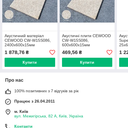
Акустичний матеріал
Акустичні плити CEWOOD
Акус
CEWOOD CW-W15S086,
CW-W15S086,
Supe
2400х600х15мм
600х600х15мм
25х
1 878,76
469,56
1 2
₴
₴
Купити
Купити
Про нас
100% позитивних з 7 відгуків за рік
Працює з 26.04.2011
м. Київ
вул. Межигірська, 82 А, Київ, Україна
Контакти