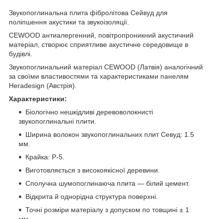
Звукопоглинальна плита фібролітова Сейвуд для
поліпшення акустики та звукоізоляції.
CEWOOD антиалергенний, повітропроникний акустичний
матеріал, створює сприятливе акустичне середовище в
будівлі.
Звукопоглинальний матеріал CEWOOD (Латвія) аналогічний
за своїми властивостями та характеристиками панелям
Heradesign (Австрія).
Характеристики:
Біологічно нешкідливі деревоволокнисті
звукопоглинальні плити.
Ширина волокон звукопоглинальних плит Севуд: 1.5
мм.
Крайка: P-5.
Виготовляється з високоякісної деревини.
Сполучна шумопоглинаюча плита — білий цемент.
Відкрита й однорідна структура поверхні.
Точні розміри матеріалу з допуском по товщині ± 1
мм.