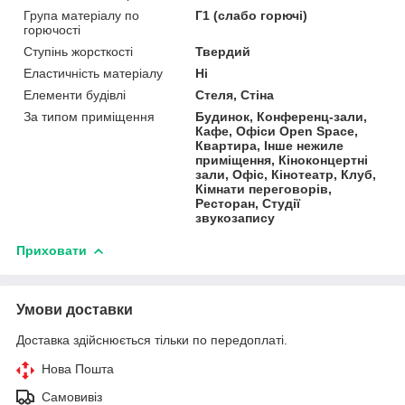
Група матеріалу по
Г1 (слабо горючі)
горючості
Ступінь жорсткості
Твердий
Еластичність матеріалу
Ні
Елементи будівлі
Стеля, Стіна
За типом приміщення
Будинок, Конференц-зали,
Кафе, Офіси Open Space,
Квартира, Інше нежиле
приміщення, Кіноконцертні
зали, Офіс, Кінотеатр, Клуб,
Кімнати переговорів,
Ресторан, Студії
звукозапису
Приховати
Умови доставки
Доставка здійснюється тільки по передоплаті.
Нова Пошта
Самовивіз