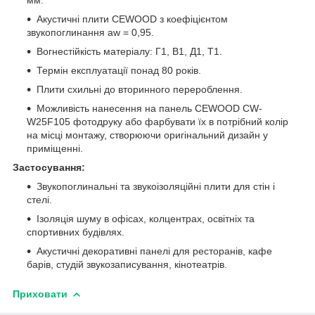
Акустичні плити CEWOOD з коефіцієнтом
звукопоглинання aw = 0,95.
Вогнестійкість матеріалу: Г1, В1, Д1, Т1.
Термін експлуатації понад 80 років.
Плити схильні до вторинного перероблення.
Можливість нанесення на панель CEWOOD CW-
W25F105 фотодруку або фарбувати їх в потрібний колір
на місці монтажу, створюючи оригінальний дизайн у
приміщенні.
Застосування:
Звукопоглинальні та звукоізоляційні плити для стін і
стелі.
Ізоляція шуму в офісах, колцентрах, освітніх та
спортивних будівлях.
Акустичні декоративні панелі для ресторанів, кафе
барів, студій звукозаписування, кінотеатрів.
Приховати