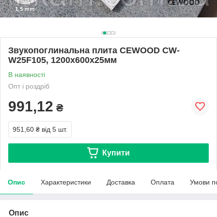
Звукопоглинальна плита CEWOOD CW-
W25F105, 1200х600х25мм
В наявності
Опт і роздріб
991,12
₴
951,60 ₴
від 5 шт.
Купити
Опис
Характеристики
Доставка
Оплата
Умови п
Опис