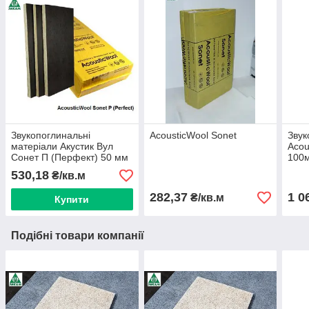
Звукопоглинальні
AcousticWool Sonet
Звук
матеріали Акустик Вул
Acou
Сонет П (Перфект) 50 мм
100
530,18
₴/кв.м
282,37
1 0
₴/кв.м
Купити
Подібні товари компанії