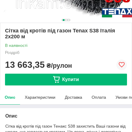
Сітка від кротів під газон Tenax S38 Італія
2х200 м
В наявності
Роздріб
13 663,35
₴/рулон
Купити
Опис
Характеристики
Доставка
Оплата
Умови п
Опис
Сітка від кротів під газон Тенакс S38 захистить Ваші газони від
шкоди, що завдається кротами. Ця легка, міцна і довговічна