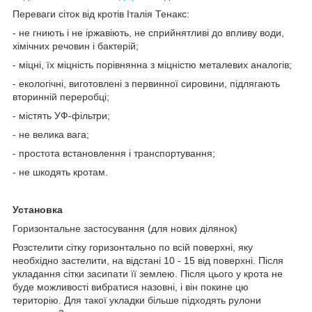
Переваги сіток від кротів Італія Тенакс:
- не гниють і не іржавіють, не сприйнятливі до впливу води,
хімічних речовин і бактерій;
- міцні, їх міцність порівнянна з міцністю металевих аналогів;
- екологічні, виготовлені з первинної сировини, підлягають
вторинній переробці;
- містять УФ-фільтри;
- не велика вага;
- простота встановлення і транспортування;
- не шкодять кротам.
Установка
Горизонтальне застосування (для нових ділянок)
Розстелити сітку горизонтально по всій поверхні, яку
необхідно застелити, на відстані 10 - 15 від поверхні. Після
укладання сітки засипати її землею. Після цього у крота не
буде можливості вибратися назовні, і він покине цю
територію. Для такої укладки більше підходять рулони