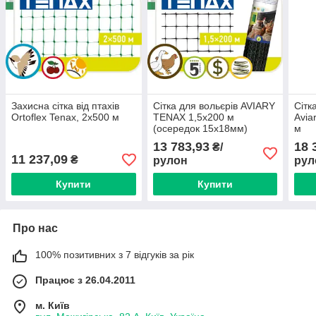
Захисна сітка від птахів
Сітка для вольєрів AVIARY
Сітк
Ortoflex Tenax, 2х500 м
TENAX 1,5х200 м
Avia
(осередок 15х18мм)
м
13 783,93
18 
₴/
11 237,09
₴
рулон
рул
Купити
Купити
Про нас
100% позитивних з 7 відгуків за рік
Працює з 26.04.2011
м. Київ