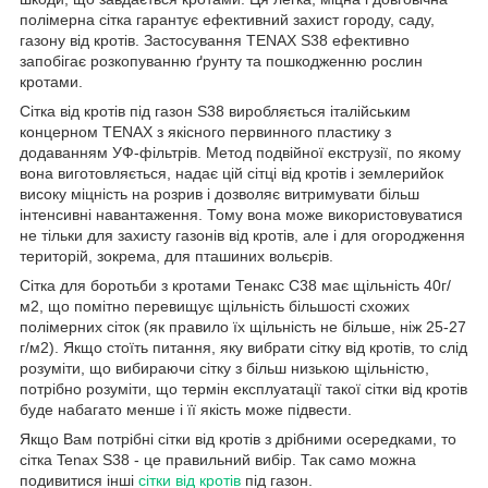
полімерна сітка гарантує ефективний захист городу, саду,
газону від кротів. Застосування TENAX S38 ефективно
запобігає розкопуванню ґрунту та пошкодженню рослин
кротами.
Сітка від кротів під газон S38 виробляється італійським
концерном TENAX з якісного первинного пластику з
додаванням УФ-фільтрів. Метод подвійної екструзії, по якому
вона виготовляється, надає цій сітці від кротів і землерийок
високу міцність на розрив і дозволяє витримувати більш
інтенсивні навантаження. Тому вона може використовуватися
не тільки для захисту газонів від кротів, але і для огородження
територій, зокрема, для пташиних вольєрів.
Сітка для боротьби з кротами Тенакс С38 має щільність 40г/
м2, що помітно перевищує щільність більшості схожих
полімерних сіток (як правило їх щільність не більше, ніж 25-27
г/м2). Якщо стоїть питання, яку вибрати сітку від кротів, то слід
розуміти, що вибираючи сітку з більш низькою щільністю,
потрібно розуміти, що термін експлуатації такої сітки від кротів
буде набагато менше і її якість може підвести.
Якщо Вам потрібні сітки від кротів з дрібними осередками, то
сітка Tenax S38 - це правильний вибір. Так само можна
подивитися інші
сітки від кротів
під газон.