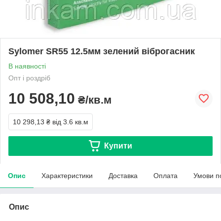
Sylomer SR55 12.5мм зелений віброгасник
В наявності
Опт і роздріб
10 508,10
₴/кв.м
10 298,13 ₴
від 3.6 кв.м
Купити
Опис
Характеристики
Доставка
Оплата
Умови п
Опис