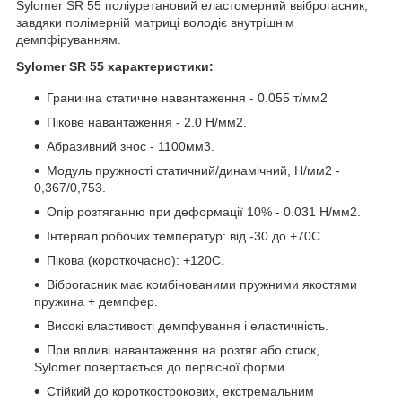
Sylomer SR 55 поліуретановий еластомерний ввіброгасник,
завдяки полімерній матриці володіє внутрішнім
демпфіруванням.
Sylomer SR 55 характеристики
:
Гранична статичне навантаження - 0.055 т/мм2
Пікове навантаження - 2.0 Н/мм2.
Абразивний знос - 1100мм3.
Модуль пружності статичний/динамічний, Н/мм2 -
0,367/0,753.
Опір розтяганню при деформації 10% - 0.031 Н/мм2.
Інтервал робочих температур: від -30 до +70С.
Пікова (короткочасно): +120С.
Віброгасник має комбінованими пружними якостями
пружина + демпфер.
Високі властивості демпфування і еластичність.
При впливі навантаження на розтяг або стиск,
Sylomer повертається до первісної форми.
Стійкий до короткострокових, екстремальним