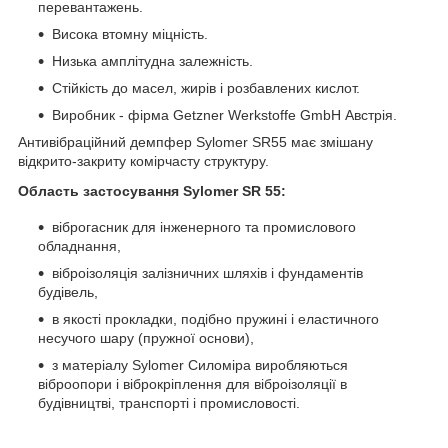
перевантажень.
Висока втомну міцність.
Низька амплітудна залежність.
Стійкість до масел, жирів і розбавлених кислот.
Виробник - фірма Getzner Werkstoffe GmbH Австрія.
Антивібраційний демпфер Sylomer SR55 має змішану
відкрито-закриту комірчасту структуру.
Область застосування Sylomer SR 55:
віброгасник для інженерного та промислового
обладнання,
віброізоляція залізничних шляхів і фундаментів
будівель,
в якості прокладки, подібно пружині і еластичного
несучого шару (пружної основи),
з матеріалу Sylomer Силоміра виробляються
віброопори і віброкріплення для віброізоляції в
будівництві, транспорті і промисловості.