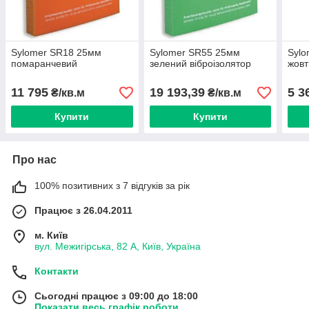
Sylomer SR18 25мм
Sylomer SR55 25мм
Sylo
помаранчевий
зелений віброізолятор
жовт
11 795
19 193,39
5 3
₴/кв.м
₴/кв.м
Купити
Купити
Про нас
100% позитивних з 7 відгуків за рік
Працює з 26.04.2011
м. Київ
вул. Межигірська, 82 А, Київ, Україна
Контакти
Сьогодні працює з 09:00 до 18:00
Показати весь графік роботи