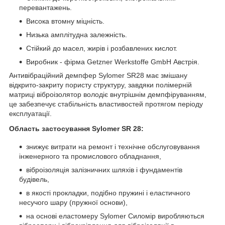
перевантажень.
Висока втомну міцність.
Низька амплітудна залежність.
Стійкий до масел, жирів і розбавлених кислот.
Виробник - фірма Getzner Werkstoffe GmbH Австрія.
Антивібраційний демпфер Sylomer SR28 має змішану
відкрито-закриту пористу структуру, завдяки полімерній
матриці віброізолятор володіє внутрішнім демпфіруванням,
це забезпечує стабільність властивостей протягом періоду
експлуатації.
Область застосування Sylomer SR 28:
знижує витрати на ремонт і технічне обслуговування
інженерного та промислового обладнання,
віброізоляція залізничних шляхів і фундаментів
будівель,
в якості прокладки, подібно пружині і еластичного
несучого шару (пружної основи),
на основі еластомеру Sylomer Силомір виробляються