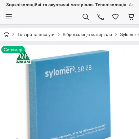
Звукоізоляційні та акустичні матеріали. Теплоізоляція. Агр
Товари та послуги
Віброізоляція матеріали
Sylomer 
Силомер