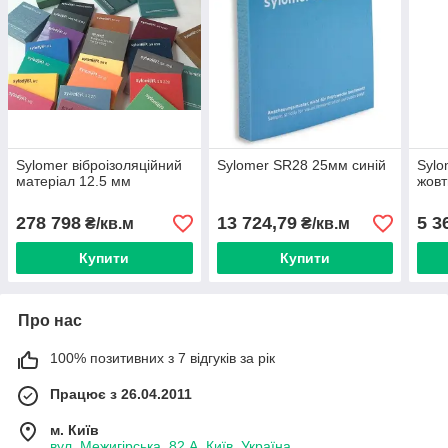
Sylomer віброізоляційний
Sylomer SR28 25мм синій
Sylo
матеріал 12.5 мм
жовт
278 798
13 724,79
5 3
₴/кв.м
₴/кв.м
Купити
Купити
Про нас
100% позитивних з 7 відгуків за рік
Працює з 26.04.2011
м. Київ
вул. Межигірська, 82 А, Київ, Україна