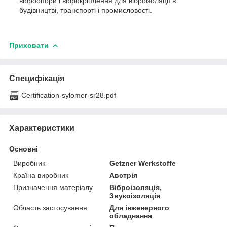
віброопори і віброкріплення для віброізоляції в
будівництві, транспорті і промисловості.
Приховати
Специфікація
Certification-sylomer-sr28.pdf
Характеристики
Основні
Виробник
Getzner Werkstoffe
Країна виробник
Австрія
Призначення матеріалу
Віброізоляція,
Звукоізоляція
Область застосування
Для інженерного
обладнання