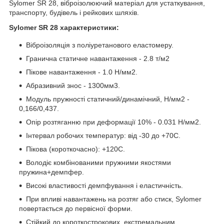
Sylomer SR 28, віброізолюючий матеріал для устаткування,
транспорту, будівель і рейкових шляхів.
Sylomer SR 28 характеристики
:
Віброізоляція з поліуретанового еластомеру.
Гранична статичне навантаження - 2.8 т/м2
Пікове навантаження - 1.0 Н/мм2.
Абразивний знос - 1300мм3.
Модуль пружності статичний/динамічний, Н/мм2 -
0,166/0,437.
Опір розтяганню при деформації 10% - 0.031 Н/мм2.
Інтервал робочих температур: від -30 до +70С.
Пікова (короткочасно): +120С.
Володіє комбінованими пружними якостями
пружина+демпфер.
Високі властивості демпфування і еластичність.
При впливі навантажень на розтяг або стиск, Sylomer
повертається до первісної форми.
Стійкий до короткострокових, екстремальним