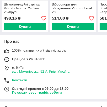
Шумоізоляційні стрічка
Віброопори для
Проф
Vibrofix Norma 75х5мм,
обладнання Vibrofix Level
50х
25м/рул
28
напр
стін
498,16
514,80
581
₴
₴
Купити
Купити
Про нас
100% позитивних з 7 відгуків за рік
Працює з 26.04.2011
м. Київ
вул. Межигірська, 82 А, Київ, Україна
Контакти
Сьогодні працює з 09:00 до 18:00
Показати весь графік роботи