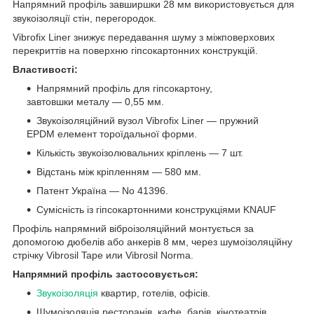
Напрямний профіль завширшки 28 мм використовується для
звукоізоляції стін, перегородок.
Vibrofix Liner знижує передавання шуму з міжповерхових
перекриттів на поверхню гіпсокартонних конструкцій.
Властивості:
Напрямний профіль для гіпсокартону,
завтовшки металу — 0,55 мм.
Звукоізоляційний вузол Vibrofix Liner — пружний
EPDM елемент тороїдальної форми.
Кількість звукоізолювальних кріплень — 7 шт.
Відстань між кріпленням — 580 мм.
Патент Україна — No 41396.
Сумісність із гіпсокартонними конструкціями KNAUF
Профіль напрямний віброізоляційний монтується за
допомогою дюбелів або анкерів 8 мм, через шумоізоляційну
стрічку Vibrosil Tape или Vibrosil Norma.
Напрямний профіль застосовується:
Звукоізоляція
квартир, готелів, офісів.
Шумоізоляція
ресторанів, кафе, барів, кінотеатрів.