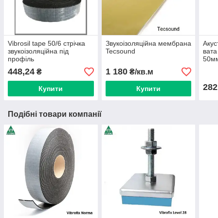
Vibrosil tape 50/6 стрічка
Звукоізоляційна мембрана
Акус
звукоізоляційна під
Tecsound
вата
профіль
50мм
448,24
1 180
₴
₴/кв.м
282
Купити
Купити
Подібні товари компанії