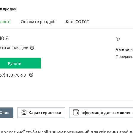
п продаж
вності
Оптом і в роздріб
Код:
COTGT
40 ₴
ати оптові ціни
поверне
Купити
67) 133-70-98
Опис
Характеристики
Інформація для замовлен
 водостічної труби Nicoll 100 мм призначений для кріплення труб д