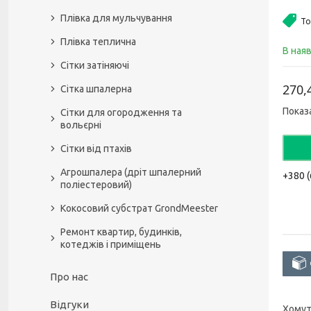
Плівка для мульчування
То
Плівка теплична
В ная
Сітки затіняючі
270,
Сітка шпалерна
Показ
Сітки для огородження та
вольєрні
Сітки від птахів
Агрошпалера (дріт шпалерний
+380 (
поліестеровий)
Кокосовий субстрат GrondMeester
Ремонт квартир, будинків,
котеджів і приміщень
Про нас
Відгуки
Хомут