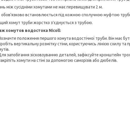
ань між сусідніми хомутами не має перевищувати 2 м.
 обов'язково встановлюється під кожною сполучною муфтою труб
щий хомут труби жорстко з'єднується з трубою.
ж хомутов водостока Nicoll:
Позначте положення першого хомута водостічної труби. Він має бут
Зробіть вертикальну розмітку стіни, користуючись лінією схилу та
утів.
Для запобігання зісковзуванню деталей, зафіксуйте кронштейн тро
Закріпіть хомути на стіні за допомогою саморізів або дюбелів.