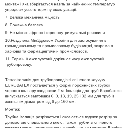
монтаж і яка зберігається навіть за найнижчих температур
упродовж усього терміну експлуатації.
7. Велика механічна міцність.
8. Пожежна безпека.
9. Не містить фреон і фреоноутримувальні речовини.
10.Розділена МінЗдравом України для застосування в
громадянському та промисловому будівництві, зокрема в
харчовій та фармацевтичній промисловості.
11. Термін її експлуатації дорівнює часу експлуатації
трубопроводу.
Теплоізоляція для трубопроводів зі спіненого каучуку
EUROBATEX постачається у формі порожнистих трубок
чорного кольору завдовжки 2 м. Ізоляція для труб Євробатекс
випускається завтовшки 6, 9, 13, 19, 25 і 32 мм для труб із
зовнішнім діаметром від 6 до 160 мм.
Монтаж
Трубна ізоляція розрізається і склеюється вздовж розрізу за
допомогою спеціального клею. Також трубки зі спіненого
каучуку можуть натягуватися на трубу ще до монтажу. Відрізки