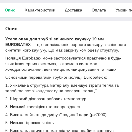
Опис
Характеристики
Доставка
Оплата
Умови п
Опис
Утеплювач для труб зі спіненого каучуку 19 мм
EUROBATEX
— це теплоізоляція чорного кольору зі спіненого
синтетичного каучуку, що має закриту комірцеву структуру.
Ізоляція Eurobatex може застосовуватися практично в будь-
яких інженерних системах, зокрема в системах
холодопостачання, вентиляції, кондиціонування та інших.
Основними перевагами трубної ізоляції Eurobatex є:
1. Унікальна структура матеріалу зменшує втрати тепла та
запобігає появі конденсату на поверхні ізоляції.
2. Широкий діапазон робочих температур.
3. Низький коефіцієнт теплопровідності.
4. Висока стійкість до дифузії водяної пари (μ>7000).
5. Низька гігроскопічність.
6. Висока еластичність матеріалу, яка неабияк спрощує