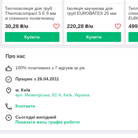
Теплоізоляція для труб
Ізоляція каучукова для
Тепл
Thermacompact S Е 9 мм
труб EUROBATEX 25 мм
спін
зі спіненого поліетилену
EUR
30,28
220,28
499
₴/м
₴/м
Купити
Купити
Про нас
100% позитивних з 7 відгуків за рік
Працює з 26.04.2011
м. Київ
вул. Межигірська, 82 А, Київ, Україна
Контакти
Сьогодні вихідний
Показати весь графік роботи