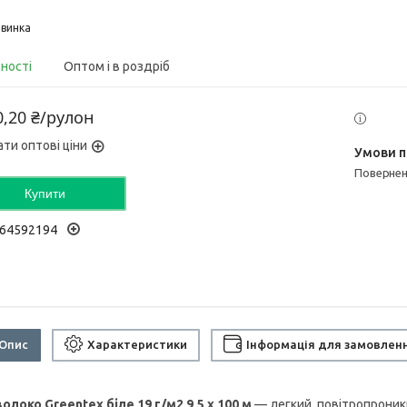
винка
вності
Оптом і в роздріб
0,20 ₴/рулон
ати оптові ціни
поверне
Купити
64592194
Опис
Характеристики
Інформація для замовлен
волоко
Greentex біле 19 г/м2 9,5 х 100 м
— легкий, повітропроник