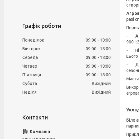
створ
Агро
разі с
Графік роботи
Перев
-
А
Понеділок
09:00
18:00
9001:
Вівторок
09:00
18:00
- Нім
цього
Середа
09:00
18:00
- Дод
Четвер
09:00
18:00
сезон
Пʼятниця
09:00
18:00
Має г
Субота
Вихідний
Викор
Неділя
Вихідний
агров
Уклад
Біле 
парник
Прикл