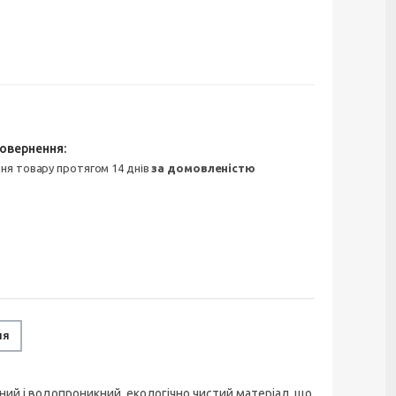
ння товару протягом 14 днів
за домовленістю
ня
ний і водопроникний, екологічно чистий матеріал, що