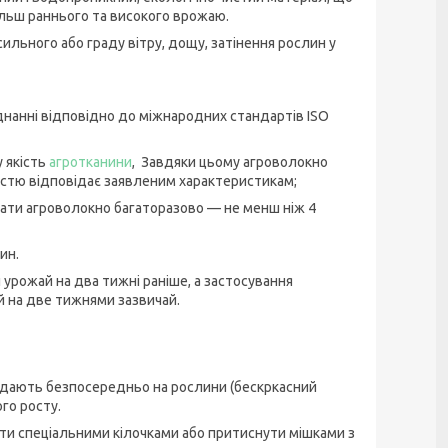
льш раннього та високого врожаю.
сильного або граду вітру, дощу, затінення рослин у
днанні відповідно до міжнародних стандартів ISO
 якість
агротканини
, Завдяки цьому агроволокно
істю відповідає заявленим характеристикам;
ати агроволокно багаторазово — не менш ніж 4
ин.
урожай на два тижні раніше, а застосування
й на две тижнями зазвичай.
адають безпосередньо на рослини (бескркасний
го росту.
ати спеціальними кілочками або притиснути мішками з