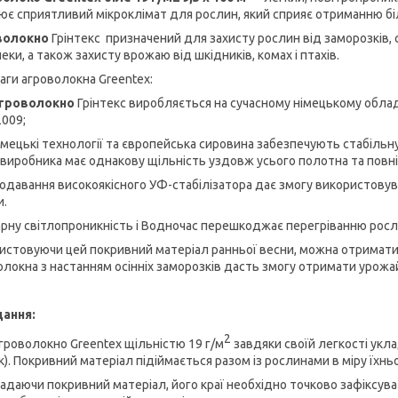
ює сприятливий мікроклімат для рослин, який сприяє отриманню бі
волокно
Грінтекс призначений для захисту рослин від заморозків, 
пеки, а також захисту врожаю від шкідників, комах і птахів.
аги агроволокна Greentex:
гроволокно
Грінтекс виробляється на сучасному німецькому обла
2009;
ецькі технології та європейська сировина забезпечують стабільну
 виробника має однакову щільність уздовж усього полотна та повн
авання високоякісного УФ-стабілізатора дає змогу використовув
и.
арну світлопроникність і Водночас перешкоджає перегріванню росл
истовуючи цей покривний матеріал ранньої весни, можна отримати 
олокна з настанням осінніх заморозків дасть змогу отримати урожа
ання:
2
агроволокно Greentex щільністю 19 г/м
завдяки своїй легкості укл
). Покривний матеріал підіймається разом із рослинами в міру їхньо
адаючи покривний матеріал, його краї необхідно точково зафіксув