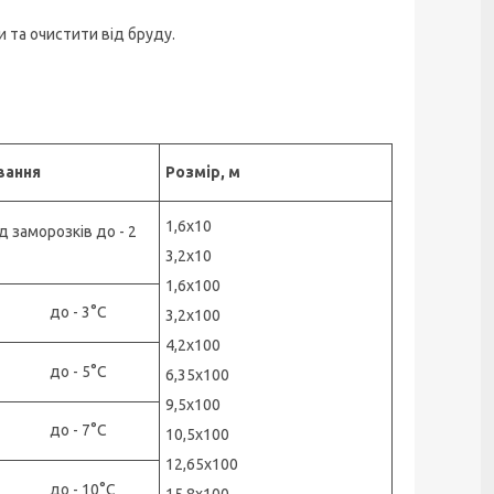
и та очистити від бруду.
вання
Розмір, м
1,6х10
д заморозків до - 2
3,2х10
1,6х100
о - 3°С
3,2х100
4,2х100
о - 5°С
6,35х100
9,5х100
о - 7°С
10,5х100
12,65х100
о - 10°С
15,8х100