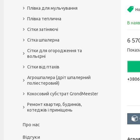
Плівка для мульчування
Но
Плівка теплична
В ная
Сітки затіняючі
6 57
Сітка шпалерна
Показ
Сітки для огородження та
вольєрні
Сітки від птахів
Агрошпалера (дріт шпалерний
+3806
поліестеровий)
Кокосовий субстрат GrondMeester
Ремонт квартир, будинків,
котеджів і приміщень
Про нас
Відгуки
Агро