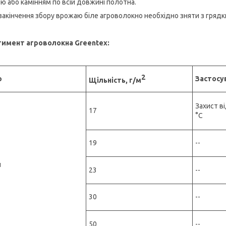
ю або камінням по всій довжині полотна.
 закінчення збору врожаю біле агроволокно необхідно зняти з грядк
тимент агроволокна
Greentex:
2
р
Застосу
Щільність, г/м
Захист ві
17
°C
19
-- д
й
23
-- д
30
-- д
50
-- д