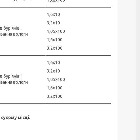
1,6х10
3,2х10
д бур'янів і
1,05х100
вання вологи
1,6х100
3,2х100
1,6х10
3,2х10
д бур'янів і
1,05х100
вання вологи
1,6х100
3,2х100
сухому місці.