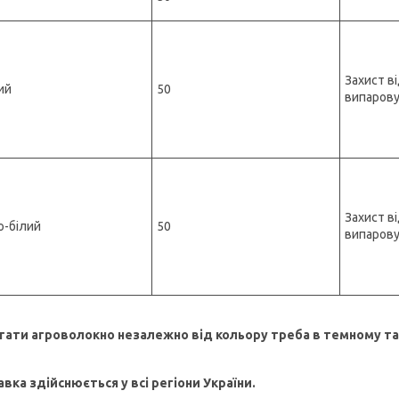
Захист ві
ий
50
випарову
Захист ві
о-білий
50
випарову
гати агроволокно незалежно від кольору треба в темному та 
вка здійснюється у всі регіони України.