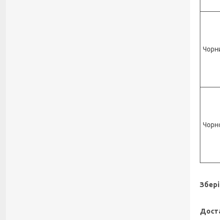
Чорн
Чорн
Збері
Доста