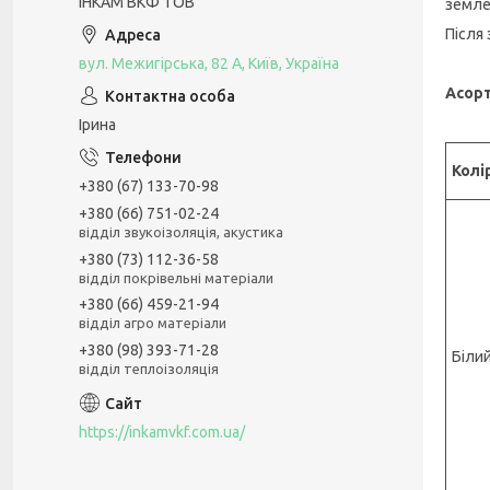
ІНКАМ ВКФ ТОВ
земле
Після
вул. Межигірська, 82 А, Київ, Україна
Асор
Ірина
Колі
+380 (67) 133-70-98
+380 (66) 751-02-24
відділ звукоізоляція, акустика
+380 (73) 112-36-58
відділ покрівельні матеріали
+380 (66) 459-21-94
відділ агро матеріали
+380 (98) 393-71-28
Біли
відділ теплоізоляція
https://inkamvkf.com.ua/