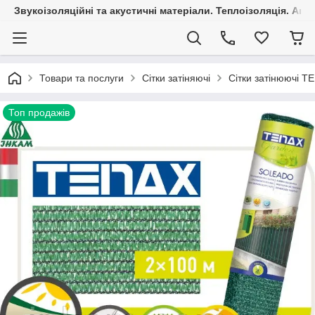
Звукоізоляційні та акустичні матеріали. Теплоізоляція. Агр
Товари та послуги
Сітки затіняючі
Сітки затінюючі T
Топ продажів