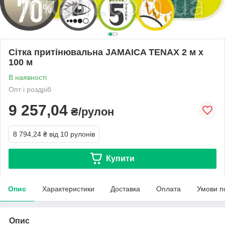
Сітка притінювальна JAMAICA TENAX 2 м х
100 м
В наявності
Опт і роздріб
9 257,04
₴/рулон
8 794,24 ₴
від 10 рулонів
Купити
Опис
Характеристики
Доставка
Оплата
Умови п
Опис