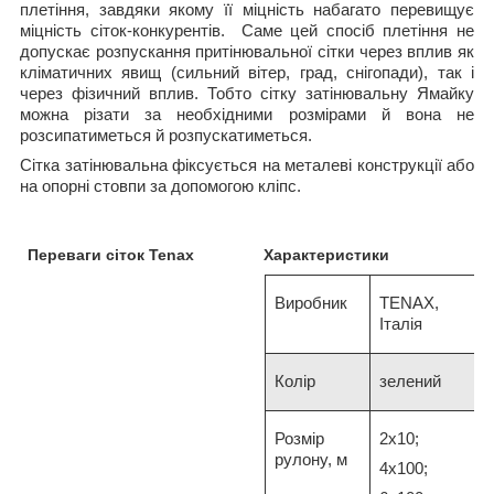
плетіння, завдяки якому її міцність набагато перевищує
міцність сіток-конкурентів. Саме цей спосіб плетіння не
допускає розпускання притінювальної сітки через вплив як
кліматичних явищ (сильний вітер, град, снігопади), так і
через фізичний вплив. Тобто сітку затінювальну Ямайку
можна різати за необхідними розмірами й вона не
розсипатиметься й розпускатиметься.
Сітка затінювальна фіксується на металеві конструкції або
на опорні стовпи за допомогою кліпс.
Переваги сіток
Tenax
Характеристики
Виробник
TENAX,
Італія
Колір
зелений
Розмір
2х10;
рулону, м
4х100;