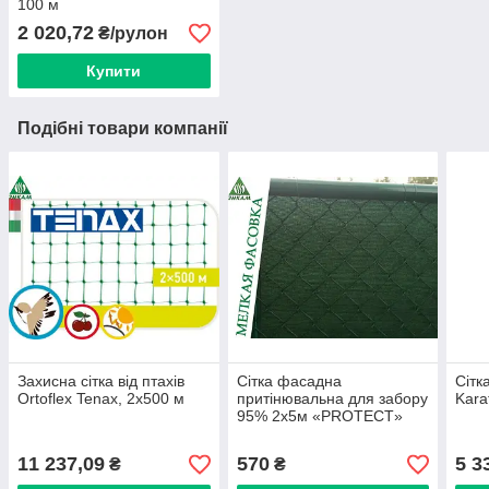
100 м
2 020,72
₴/рулон
Купити
Подібні товари компанії
Захисна сітка від птахів
Сітка фасадна
Сітк
Ortoflex Tenax, 2х500 м
притінювальна для забору
Kara
95% 2х5м «PROTECT»
11 237,09
570
5 3
₴
₴