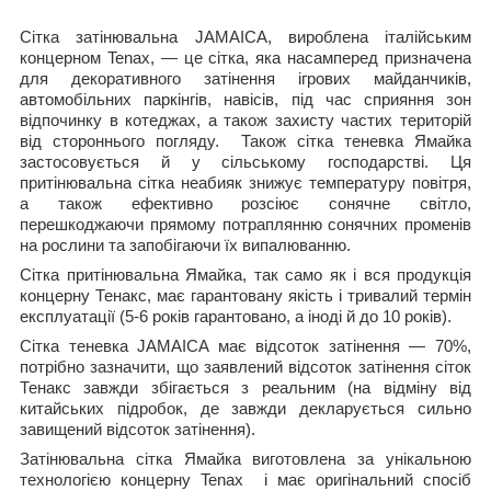
Сітка затінювальна JAMAICA, вироблена італійським
концерном
Tenax
, — це сітка, яка насамперед призначена
для декоративного затінення ігрових майданчиків,
автомобільних паркінгів, навісів, під час сприяння зон
відпочинку в котеджах, а також захисту частих територій
від стороннього погляду. Також сітка теневка Ямайка
застосовується й у сільському господарстві. Ця
притінювальна сітка неабияк знижує температуру повітря,
а також ефективно розсіює сонячне світло,
перешкоджаючи прямому потраплянню сонячних променів
на рослини та запобігаючи їх випалюванню.
Сітка притінювальна Ямайка, так само як і вся продукція
концерну Тенакс, має гарантовану якість і тривалий термін
експлуатації (5-6 років гарантовано, а іноді й до 10 років).
Сітка теневка JAMAICA має відсоток затінення — 70%,
потрібно зазначити, що заявлений відсоток затінення сіток
Тенакс завжди збігається з реальним (на відміну від
китайських підробок, де завжди декларується сильно
завищений відсоток затінення).
Затінювальна сітка Ямайка виготовлена за унікальною
технологією концерну
Tenax
і має оригінальний спосіб