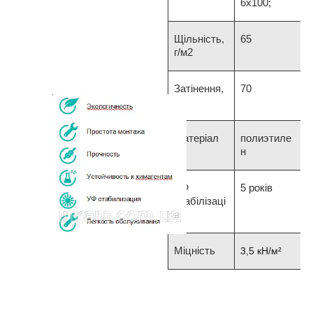
6х100;
Щільність,
65
г/м2
Затінення,
70
%
Матеріал
полиэтиле
н
УФ
5 років
стабілізаці
я
Міцність
3,5 кН/м²