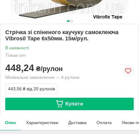
Стрічка зі спіненого каучуку самоклеюча
Vibrosil Tape 6х50мм. 15м/рул.
В наявності
Тільки опт
448,24
₴/рулон
Мінімальне замовлення — 4 рулони
443,56 ₴
від 20 рулонів
Купити
Опис
Характеристики
Доставка
Оплата
Умови п