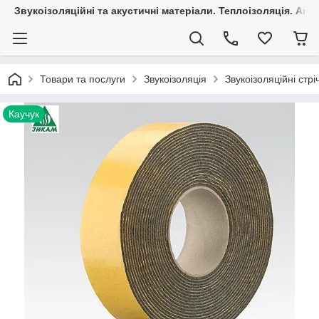
Звукоізоляційні та акустичні матеріали. Теплоізоляція. Агр
Товари та послуги
Звукоізоляція
Звукоізоляційні стрі
Каучук