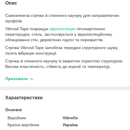
Опис
Самоклеюча стрічка зі спіненого каучуку для направляючих
профілів
Vibrosil Tape покращує
звукоізоляцію
гіпсокартонних
перегородок, стель, застосовується у звукоізоляційному
облицюванні стін, дерев'яних підлог та перекриттів.
Стрічка Vibrosil Tape запобігає передачі структурного шуму,
гасить вібрацію конструкції.
Стрічка зі спіненого каучуку із закритою пористою структурою.
Висока еластичність, стійкість до корозії та температур.
Приховати
Характеристики
Основні
Виробник
Vibrofix
Країна виробник
Україна