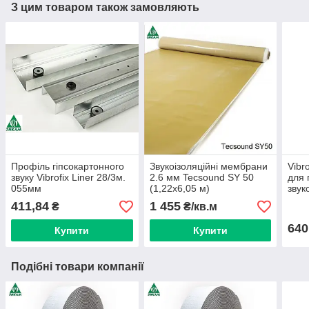
З цим товаром також замовляють
Профіль гіпсокартонного
Звукоізоляційні мембрани
Vibr
звуку Vibrofix Liner 28/3м.
2.6 мм Tecsound SY 50
для 
055мм
(1,22х6,05 м)
звук
411,84
1 455
₴
₴/кв.м
640
Купити
Купити
Подібні товари компанії