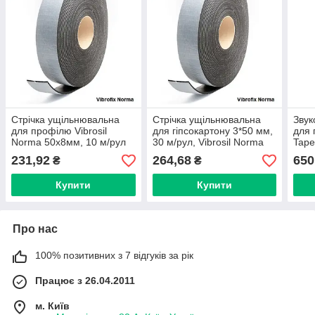
Стрічка ущільнювальна
Стрічка ущільнювальна
Звук
для профілю Vibrosil
для гіпсокартону 3*50 мм,
для 
Norma 50х8мм, 10 м/рул
30 м/рул, Vibrosil Norma
Tape
231,92
264,68
650
₴
₴
Купити
Купити
Про нас
100% позитивних з 7 відгуків за рік
Працює з 26.04.2011
м. Київ