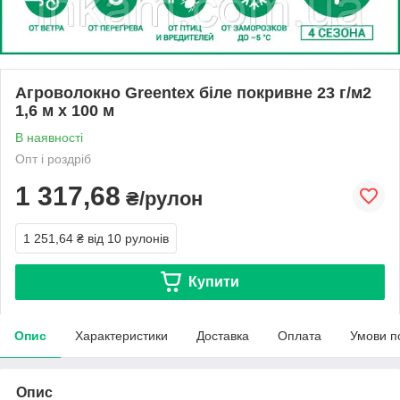
Агроволокно Greentex біле покривне 23 г/м2
1,6 м х 100 м
В наявності
Опт і роздріб
1 317,68
₴/рулон
1 251,64 ₴
від 10 рулонів
Купити
Опис
Характеристики
Доставка
Оплата
Умови п
Опис