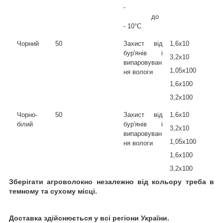
-
до
- 10°С
Чорний
50
Захист від
1,6х10
бур'янів і
3,2х10
випаровуван
1,05х100
ня вологи
1,6х100
3,2х100
Чорно-
50
Захист від
1,6х10
білий
бур'янів і
3,2х10
випаровуван
1,05х100
ня вологи
1,6х100
3,2х100
Зберігати агроволокно незалежно від кольору треба в
темному та сухому місці.
Доставка здійснюється у всі регіони України.