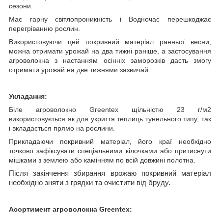
сезони.
Має гарну світлопроникність і Водночас перешкоджає
перегріванню рослин.
Використовуючи цей покривний матеріал ранньої весни,
можна отримати урожай на два тижні раніше, а застосування
агроволокна з настанням осінніх заморозків дасть змогу
отримати урожай на две тижнями зазвичай.
Укладання:
Біле агроволокно
Greentex
щільністю 23 г/м
2
використовується як для укриття теплиць тунельного типу, так
і вкладається прямо на рослини.
Прикладаючи покривний матеріал, його краї необхідно
точково зафіксувати спеціальними кілочками або притиснути
мішками з землею або камінням по всій довжині полотна.
Після закінчення збирання врожаю покривний матеріал
необхідно зняти з грядки та очистити від бруду.
Асортимент агроволокна
Greentex: