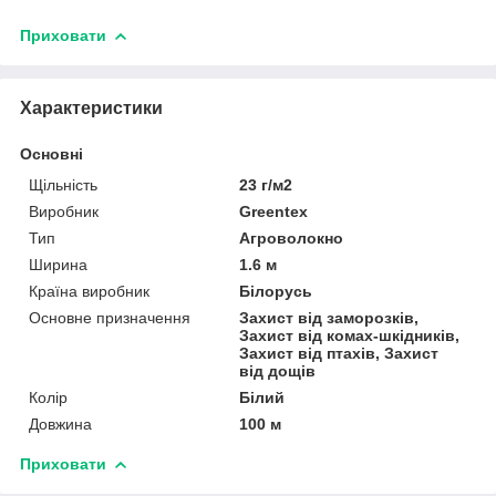
Приховати
Характеристики
Основні
Щільність
23 г/м2
Виробник
Greentex
Тип
Агроволокно
Ширина
1.6 м
Країна виробник
Білорусь
Основне призначення
Захист від заморозків,
Захист від комах-шкідників,
Захист від птахів, Захист
від дощів
Колір
Білий
Довжина
100 м
Приховати