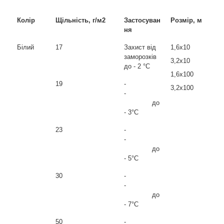
Колір
Щільність, г/м
2
Застосуван
Розмір, м
ня
Білий
17
Захист від
1,6х10
заморозків
3,2х10
до - 2 °C
1,6х100
19
-
3,2х100
-
до
- 3°С
23
-
-
до
- 5°С
30
-
-
до
- 7°С
50
-