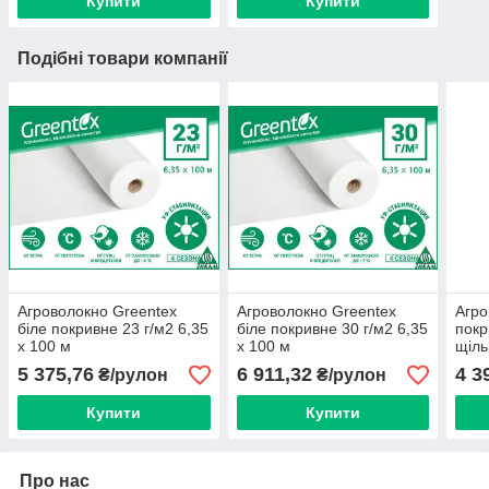
Купити
Купити
Подібні товари компанії
Агроволокно Greentex
Агроволокно Greentex
Агро
біле покривне 23 г/м2 6,35
біле покривне 30 г/м2 6,35
покр
х 100 м
х 100 м
щіль
5 375,76
6 911,32
4 3
₴/рулон
₴/рулон
Купити
Купити
Про нас