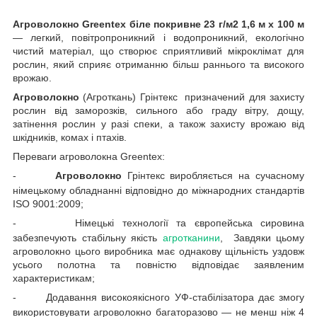
Агроволокно Greentex біле покривне 23 г/м2 1,6 м х 100 м
— легкий, повітропроникний і водопроникний, екологічно
чистий матеріал, що створює сприятливий мікроклімат для
рослин, який сприяє отриманню більш раннього та високого
врожаю.
Агроволокно
(Агроткань) Грінтекс призначений для захисту
рослин від заморозків, сильного або граду вітру, дощу,
затінення рослин у разі спеки, а також захисту врожаю від
шкідників, комах і птахів.
Переваги агроволокна Greentex:
-
Агроволокно
Грінтекс виробляється на сучасному
німецькому обладнанні відповідно до міжнародних стандартів
ISO 9001:2009;
-
Німецькі технології та європейська сировина
забезпечують стабільну якість
агротканини
, Завдяки цьому
агроволокно цього виробника має однакову щільність уздовж
усього полотна та повністю відповідає заявленим
характеристикам;
-
Додавання високоякісного УФ-стабілізатора дає змогу
використовувати агроволокно багаторазово — не менш ніж 4