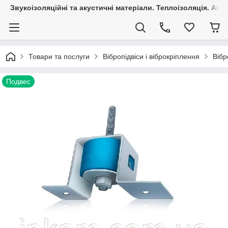
Звукоізоляційні та акустичні матеріали. Теплоізоляція. Агр
Товари та послуги
Вібропідвіси і віброкріплення
Вібр
Подвес