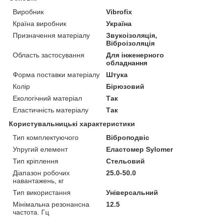
Виробник
Vibrofix
Країна виробник
Україна
Призначення матеріалу
Звукоізоляція,
Віброізоляція
Область застосування
Для інженерного
обладнання
Форма поставки матеріалу
Штука
Колір
Бірюзовий
Екологічний матеріал
Так
Еластичність матеріалу
Так
Користувальницькі характеристики
Тип комплектуючого
Віброподвіс
Упругий елемент
Еластомер Sylomer
Тип кріплення
Стельовий
Діапазон робочих
25.0-50.0
навантажень, кг
Тип використання
Універсальний
Мінімальна резонансна
12.5
частота. Гц