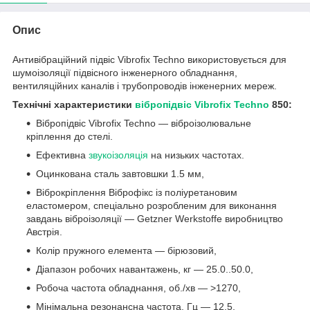
Опис
Антивібраційний підвіс Vibrofix Techno використовується для
шумоізоляції підвісного інженерного обладнання,
вентиляційних каналів і трубопроводів інженерних мереж.
Технічні характеристики
вібропідвіс Vibrofix Techno
850:
Вібропідвіс Vibrofix Techno — віброізолювальне
кріплення до стелі.
Ефективна
звукоізоляція
на низьких частотах.
Оцинкована сталь завтовшки 1.5 мм,
Віброкріплення Віброфікс із поліуретановим
еластомером, спеціально розробленим для виконання
завдань віброізоляції — Getzner Werkstoffe виробництво
Австрія.
Колір пружного елемента — бірюзовий,
Діапазон робочих навантажень, кг — 25.0..50.0,
Робоча частота обладнання, об./хв — >1270,
Мінімальна резонансна частота, Гц — 12.5,