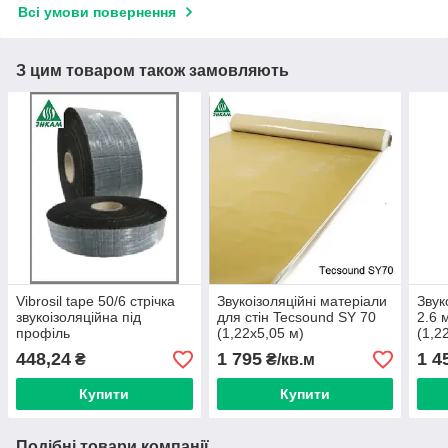
Всі умови повернення
З цим товаром також замовляють
Vibrosil tape 50/6 стрічка
Звукоізоляційні матеріали
Звук
звукоізоляційна під
для стін Tecsound SY 70
2.6 
профіль
(1,22х5,05 м)
(1,2
448,24
1 795
1 4
₴
₴/кв.м
Купити
Купити
Подібні товари компанії