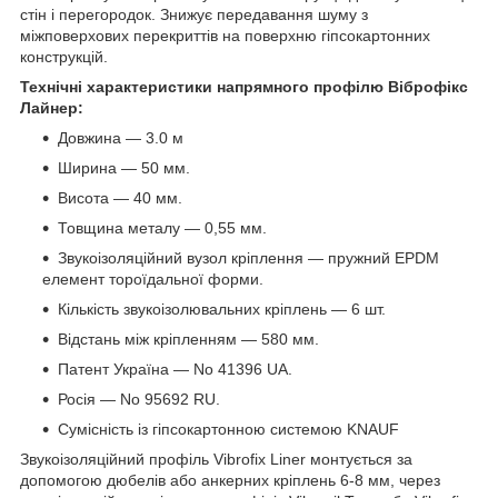
стін і перегородок. Знижує передавання шуму з
міжповерхових перекриттів на поверхню гіпсокартонних
конструкцій.
Технічні характеристики напрямного профілю Віброфікс
Лайнер:
Довжина — 3.0 м
Ширина — 50 мм.
Висота — 40 мм.
Товщина металу — 0,55 мм.
Звукоізоляційний вузол кріплення — пружний EPDM
елемент тороїдальної форми.
Кількість звукоізолювальних кріплень — 6 шт.
Відстань між кріпленням — 580 мм.
Патент Україна — No 41396 UA.
Росія — No 95692 RU.
Сумісність із гіпсокартонною системою KNAUF
Звукоізоляційний профіль Vibrofix Liner монтується за
допомогою дюбелів або анкерних кріплень 6-8 мм, через