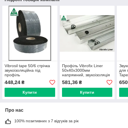
Vibrosil tape 50/6 стрічка
Профіль Vibrofix Liner
Звук
звукоізоляційна під
50х40х3000мм
для 
профіль
напрямний, звукоізоляція
Tape
стіни з піноблока
448,24
581,36
650
₴
₴
Купити
Купити
Про нас
100% позитивних з 7 відгуків за рік