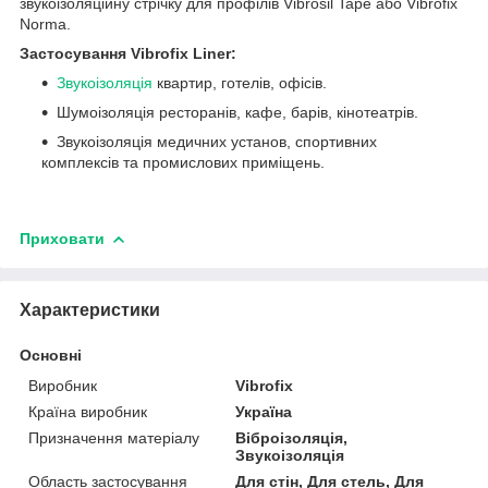
звукоізоляційну стрічку для профілів Vibrosil Tape або Vibrofix
Norma.
Застосування Vibrofix Liner:
Звукоізоляція
квартир, готелів, офісів.
Шумоізоляція
ресторанів, кафе, барів, кінотеатрів.
Звукоізоляція медичних установ, спортивних
комплексів та промислових приміщень.
Приховати
Характеристики
Основні
Виробник
Vibrofix
Країна виробник
Україна
Призначення матеріалу
Віброізоляція,
Звукоізоляція
Область застосування
Для стін, Для стель, Для