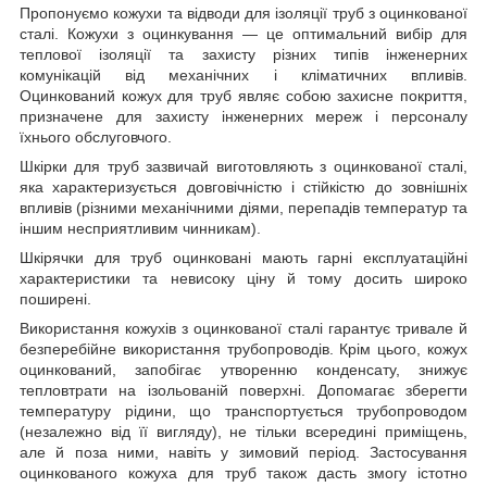
Пропонуємо кожухи та відводи для ізоляції труб з оцинкованої
сталі. Кожухи з оцинкування — це оптимальний вибір для
теплової ізоляції та захисту різних типів інженерних
комунікацій від механічних і кліматичних впливів.
Оцинкований кожух для труб являє собою захисне покриття,
призначене для захисту інженерних мереж і персоналу
їхнього обслуговчого.
Шкірки для труб зазвичай виготовляють з оцинкованої сталі,
яка характеризується довговічністю і стійкістю до зовнішніх
впливів (різними механічними діями, перепадів температур та
іншим несприятливим чинникам).
Шкірячки для труб оцинковані мають гарні експлуатаційні
характеристики та невисоку ціну й тому досить широко
поширені.
Використання кожухів з оцинкованої сталі гарантує тривале й
безперебійне використання трубопроводів. Крім цього, кожух
оцинкований, запобігає утворенню конденсату, знижує
тепловтрати на ізольованій поверхні. Допомагає зберегти
температуру рідини, що транспортується трубопроводом
(незалежно від її вигляду), не тільки всередині приміщень,
але й поза ними, навіть у зимовий період. Застосування
оцинкованого кожуха для труб також дасть змогу істотно