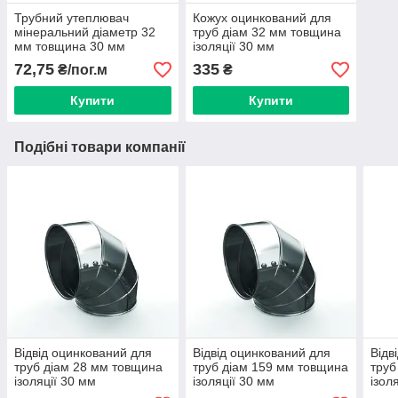
Трубний утеплювач
Кожух оцинкований для
мінеральний діаметр 32
труб діам 32 мм товщина
мм товщина 30 мм
ізоляції 30 мм
72,75
335
₴/пог.м
₴
Купити
Купити
Подібні товари компанії
Відвід оцинкований для
Відвід оцинкований для
Відв
труб діам 28 мм товщина
труб діам 159 мм товщина
труб
ізоляції 30 мм
ізоляції 30 мм
ізол