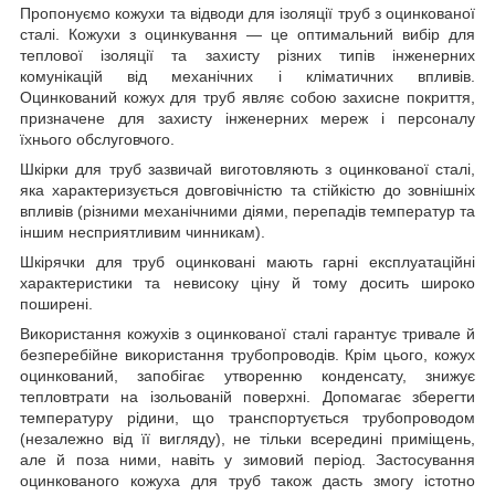
Пропонуємо кожухи та відводи для ізоляції труб з оцинкованої
сталі. Кожухи з оцинкування — це оптимальний вибір для
теплової ізоляції та захисту різних типів інженерних
комунікацій від механічних і кліматичних впливів.
Оцинкований кожух для труб являє собою захисне покриття,
призначене для захисту інженерних мереж і персоналу
їхнього обслуговчого.
Шкірки для труб зазвичай виготовляють з оцинкованої сталі,
яка характеризується довговічністю та стійкістю до зовнішніх
впливів (різними механічними діями, перепадів температур та
іншим несприятливим чинникам).
Шкірячки для труб оцинковані мають гарні експлуатаційні
характеристики та невисоку ціну й тому досить широко
поширені.
Використання кожухів з оцинкованої сталі гарантує тривале й
безперебійне використання трубопроводів. Крім цього, кожух
оцинкований, запобігає утворенню конденсату, знижує
тепловтрати на ізольованій поверхні. Допомагає зберегти
температуру рідини, що транспортується трубопроводом
(незалежно від її вигляду), не тільки всередині приміщень,
але й поза ними, навіть у зимовий період. Застосування
оцинкованого кожуха для труб також дасть змогу істотно