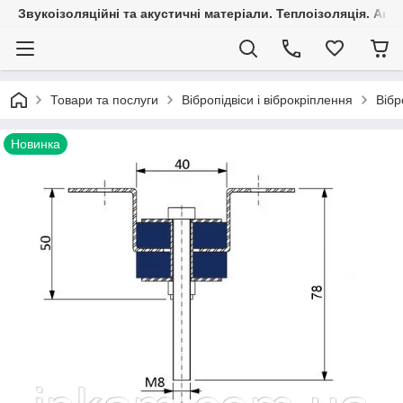
Звукоізоляційні та акустичні матеріали. Теплоізоляція. Агр
Товари та послуги
Вібропідвіси і віброкріплення
Вібр
Новинка