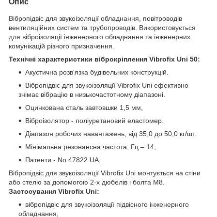
Опис
Вібропідвіс для звукоізоляції обладнання, повітроводів
вентиляційних систем та трубопроводів. Використовується
для віброізоляції інженерного обладнання та інженерних
комунікацій різного призначення.
Технічні характеристики віброкріплення Vibrofix Uni 50:
Акустична розв'язка будівельних конструкцій.
Вібропідвіс для звукоізоляції Vibrofix Uni ефективно
знімає вібрацію в низькочастотному діапазоні.
Оцинкована сталь завтовшки 1,5 мм,
Віброізолятор - поліуретановий еластомер.
Діапазон робочих навантажень, від 35,0 до 50,0 кг/шт.
Мінімальна резонансна частота, Гц – 14,
Патенти - No 47822 UA,
Вібропідвіс для звукоізоляції Vibrofix Uni монтується на стіни
або стелю за допомогою 2-х дюбелів і болта М8.
Застосування Vibrofix Uni:
вібропідвіс для звукоізоляції підвісного інженерного
обладнання,