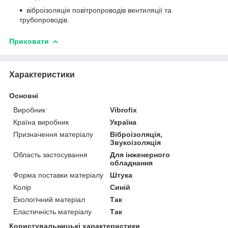
віброізоляція повітропроводів вентиляції та
трубопроводів.
Приховати
Характеристики
Основні
Виробник
Vibrofix
Країна виробник
Україна
Призначення матеріалу
Віброізоляція,
Звукоізоляція
Область застосування
Для інженерного
обладнання
Форма поставки матеріалу
Штука
Колір
Синій
Екологічний матеріал
Так
Еластичність матеріалу
Так
Користувальницькі характеристики