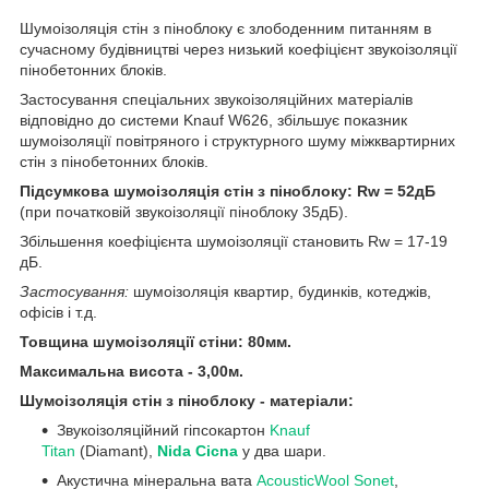
Шумоізоляція стін з піноблоку є злободенним питанням в
сучасному будівництві через низький коефіцієнт звукоізоляції
пінобетонних блоків.
Застосування спеціальних звукоізоляційних матеріалів
відповідно до системи Knauf W626, збільшує показник
шумоізоляції повітряного і структурного шуму міжквартирних
стін з пінобетонних блоків.
Підсумкова шумоізоляція стін з піноблоку: Rw = 52дБ
(при початковій звукоізоляції піноблоку 35дБ).
Збільшення коефіцієнта шумоізоляції становить Rw = 17-19
дБ.
Застосування:
шумоізоляція квартир, будинків, котеджів,
офісів і т.д.
Товщина шумоізоляції стіни: 80мм.
Максимальна висота - 3,00м.
Шумоізоляція стін з піноблоку - матеріали:
Звукоізоляційний гіпсокартон
Knauf
Titan
(Diamant),
Nida Cicna
у два шари.
Акустична мінеральна вата
AcousticWool Sonet
,