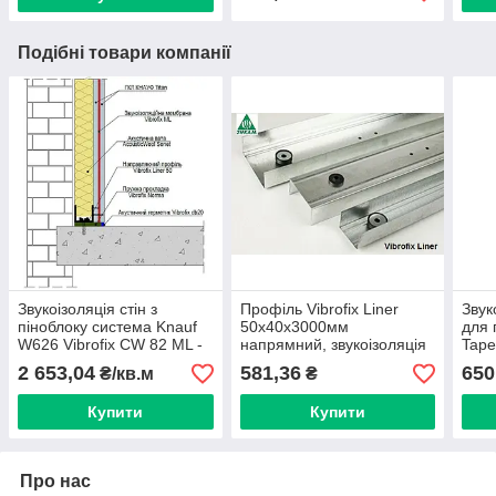
Подібні товари компанії
Звукоізоляція стін з
Профіль Vibrofix Liner
Звук
піноблоку система Knauf
50х40х3000мм
для 
W626 Vibrofix CW 82 ML -
напрямний, звукоізоляція
Tape
82мм
стіни з піноблока
2 653,04
581,36
650
₴/кв.м
₴
Купити
Купити
Про нас