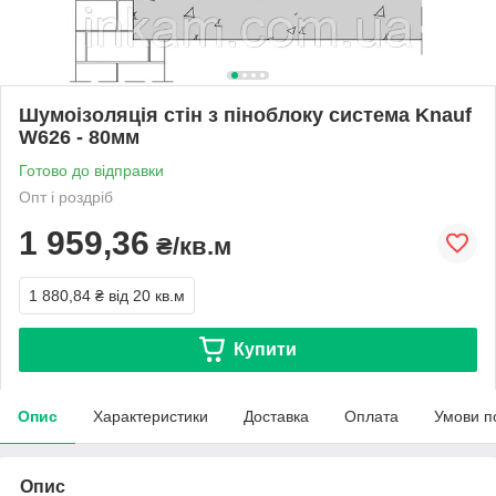
Шумоізоляція стін з піноблоку система Knauf
W626 - 80мм
Готово до відправки
Опт і роздріб
1 959,36
₴/кв.м
1 880,84 ₴
від 20 кв.м
Купити
Опис
Характеристики
Доставка
Оплата
Умови п
Опис