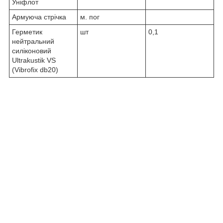
Уніфлот
Армуюча стрічка
м. пог
Герметик
шт
0,1
нейтральний
силіконовий
Ultrakustik VS
(Vibrofix db20)