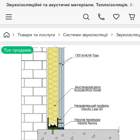
Звукоізоляційні та акустичні матеріали. Теплоізоляція. Агр
Товари та послуги
Системи звукоізоляції
Звукоізоляц
Топ продажів