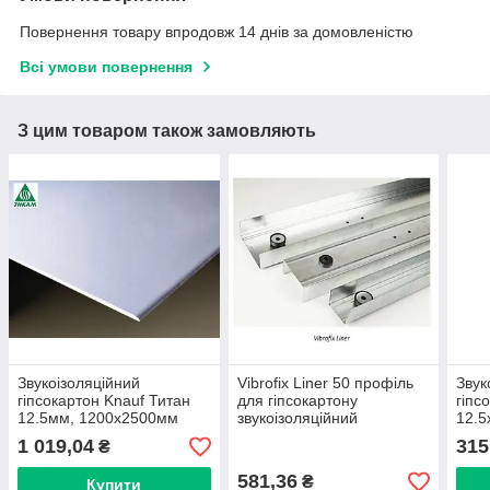
Повернення товару впродовж 14 днів за домовленістю
Всі умови повернення
З цим товаром також замовляють
Звукоізоляційний
Vibrofix Liner 50 профіль
Звук
гіпсокартон Knauf Титан
для гіпсокартону
гіпс
12.5мм, 1200х2500мм
звукоізоляційний
12.5
2,4м
1 019,04
315
₴
581,36
₴
Купити