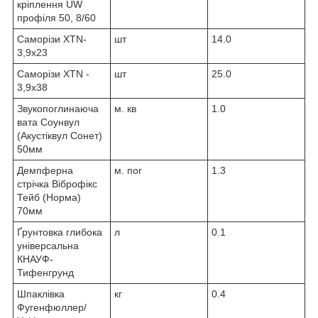
кріплення UW
профіля 50, 8/60
Саморізи XTN-
шт
14.0
3,9x23
Саморізи XTN -
шт
25.0
3,9x38
Звукопоглинаюча
м. кв
1.0
вата Соунвул
(Акустіквул Сонет)
50мм
Демпферна
м. пог
1.3
стрічка Віброфікс
Тейб (Норма)
70мм
Ґрунтовка глибока
л
0.1
універсальна
КНАУФ-
Тифенгрунд
Шпаклівка
кг
0.4
Фугенфюллер/