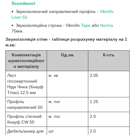
Soundwool
.
Звукоізолюючий направляючий профіль -
Vibrofix
Liner 50
.
Звукоізоляційна стрічка - Vibrofix
Tape
або
Norma
70мм.
Звукоізоляція стіни - таблиця розрахунку матеріалу на 1
м.кв:
Комплектація
Од.зм.
К-сть
шумоізоляційног
о матеріалу
Лист
м. кв
2,05
гіпсокартонний
Ніда Чічна (Кнауф
Тітан) 12,5 мм
Профіль
м. пог
1.25
направляючий 50
Профіль стієчний
м. пог
2.0
Кнауф CW 50
Дюбель/анкер для
шт
2.0