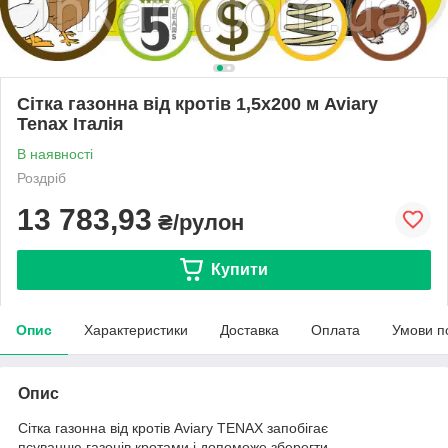
Сітка газонна від кротів 1,5х200 м Aviary
Tenax Італія
В наявності
Роздріб
13 783,93
₴/рулон
Купити
Опис
Характеристики
Доставка
Оплата
Умови п
Опис
Сітка газонна від кротів Aviary TENAX запобігає
псуванню газонів кротами і допоможе зберегти