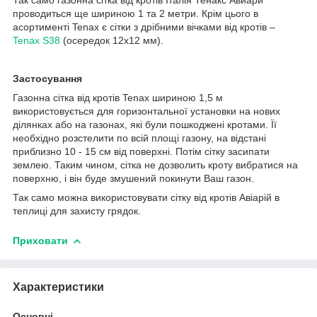
проводиться ще шириною 1 та 2 метри. Крім цього в
асортименті Tenax є сітки з дрібними вічками від кротів –
Tenax S38
(осередок 12х12 мм).
Застосування
Газонна сітка від кротів Tenax шириною 1,5 м
використовується для горизонтальної установки на нових
ділянках або на газонах, які були пошкоджені кротами. Її
необхідно розстелити по всій площі газону, на відстані
приблизно 10 - 15 см від поверхні. Потім сітку засипати
землею. Таким чином, сітка не дозволить кроту вибратися на
поверхню, і він буде змушений покинути Ваш газон.
Так само можна використовувати сітку від кротів Авіарій в
теплиці для захисту грядок.
Приховати
Характеристики
Основні