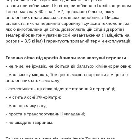
газони привабливими. Ця сітка, вироблена в Італії концерном
Tenax, має вагу 60 г на 1 м2, що значно більше, ніж у
аналогічних пластикових сіток інших виробників. Висока
щільність, якісна первинна сировину і сучасна технологія, за
якою виготовлена ця сітка, дозволяють цій сітці від кротів і
землерийок витримувати високі навантаження (її міцність на
розрив – 3,5 кН/м) і гарантують тривалий термін експлуатації.
Газонна сітка від кротів Авиари має наступні переваги:
- не гниє, не іржавіє, не боїться дії багатьох хімічних речовин;
- має високу міцність, її міцність можна порівняти з міцністю
аналогічних сіток з металу;
- екологічність, ця сітка підлягає вторинній переробці;
- містить якісні УФ-фільтри;
- має невелику вагу;
- проста в транспортуванні і укладанні;
- не шкодить тваринам.
Так само газонна сітка від кротів Італія Тенакс Авиари