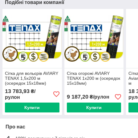
Подібні товари компанії
Сітка для вольєрів AVIARY
Сітка огорожі AVIARY
Сітк
TENAX 1,5х200 м
TENAX 1х200 м (осередок
Avia
(осередок 15х18мм)
15х18мм)
м
13 783,93
18 
₴/
9 187,20
₴/рулон
рулон
рул
Купити
Купити
Про нас